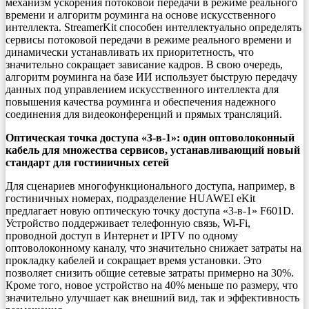
механизм ускорения потоковой передачи в режиме реального
времени и алгоритм роуминга на основе искусственного
интеллекта. StreamerKit способен интеллектуально определять
сервисы потоковой передачи в режиме реального времени и
динамически устанавливать их приоритетность, что
значительно сокращает зависание кадров. В свою очередь,
алгоритм роуминга на базе ИИ использует быструю передачу
данных под управлением искусственного интеллекта для
повышения качества роуминга и обеспечения надежного
соединения для видеоконференций и прямых трансляций.
Оптическая точка доступа «3-в-1»: один оптоволоконный
кабель для множества сервисов, устанавливающий новый
стандарт для гостиничных сетей
Для сценариев многофункционального доступа, например, в
гостиничных номерах, подразделение HUAWEI eKit
предлагает новую оптическую точку доступа «3-в-1» F601D.
Устройство поддерживает телефонную связь, Wi-Fi,
проводной доступ в Интернет и IPTV по одному
оптоволоконному каналу, что значительно снижает затраты на
прокладку кабелей и сокращает время установки. Это
позволяет снизить общие сетевые затраты примерно на 30%.
Кроме того, новое устройство на 40% меньше по размеру, что
значительно улучшает как внешний вид, так и эффективность