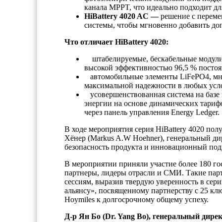
канала MPPT, что идеально подходит дл
HiBattery 4020 AC —
решение с переме
системы, чтобы мгновенно добавить до
Что отличает HiBattery 4020:
штабелируемые, бескабельные модули 
высокой эффективностью 96,5 % постоя
автомобильные элементы LiFePO4, мно
максимальной надежности в любых усл
усовершенствованная система на базе
энергии на основе динамических тарифо
через панель управления Energy Ledger.
В ходе мероприятия серия HiBattery 4020 по
Хёнер (Markus A.W Hoehner), генеральный ди
безопасность продукта и инновационный под
В мероприятии приняли участие более 180 го
партнеры, лидеры отрасли и СМИ. Такие парт
сессиям, выразив твердую уверенность в сери
альянсу», посвященному партнерству с 25 
Hoymiles к долгосрочному общему успеху.
Д-р Ян Бо (Dr. Yang Bo), генеральный дире