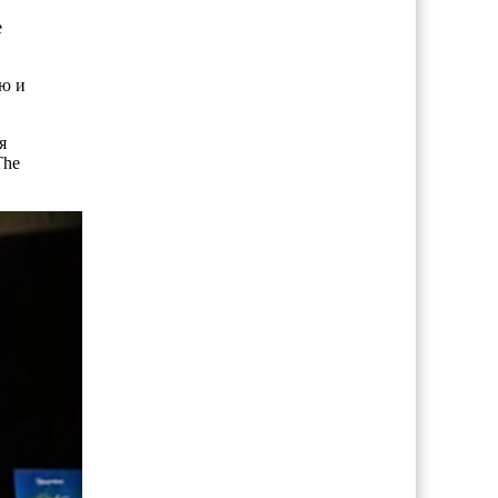
е
ую и
я
The