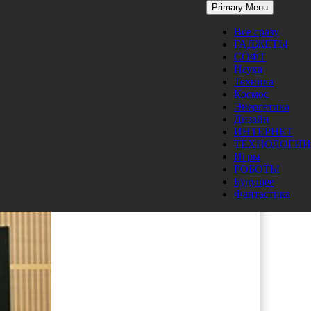
Primary Menu
Все сразу
ГАДЖЕТЫ
СОФТ
Наука
Техника
Космос
Энергетика
го
Дизайн
ИНТЕРНЕТ
ТЕХНОЛОГИИ
ыми
Игры
РОБОТЫ
Будущее
Фантастика