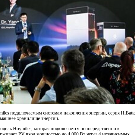
les подключаемым системам накопления энергии, серия HiBatte
омашнее хранилище энергии.
одель Hoymiles, которая подключается непосредственно к
рживает PV вход мощностью до 4 000 Вт через 4 независимых