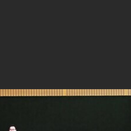
 HiBattery 4020 на мероприятии The
е
ла глобальное мероприятие по запуску подключаемого домашне
под названием The Unbreakable Night отметило прорыв серии в
ности, укрепив при этом прочные стратегические партнерские
дерами отрасли, дистрибьюторами и ключевыми заинтересованн