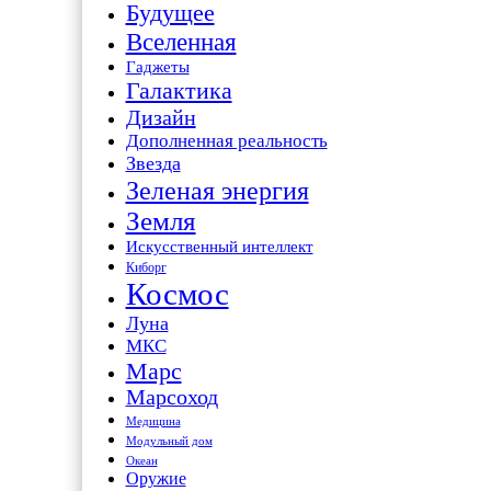
Будущее
Вселенная
Гаджеты
Галактика
Дизайн
Дополненная реальность
Звезда
Зеленая энергия
Земля
Искусственный интеллект
Киборг
Космос
Луна
МКС
Марс
Марсоход
Медицина
Модульный дом
Океан
Оружие