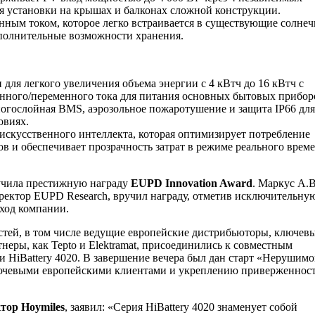
я установки на крышах и балконах сложной конструкции.
нным током, которое легко встраивается в существующие солне
полнительные возможности хранения.
для легкого увеличения объема энергии с 4 кВтч до 16 кВтч с
нного/переменного тока для питания основных бытовых прибор
гослойная BMS, аэрозольное пожаротушение и защита IP66 для
овиях.
 искусственного интеллекта, которая оптимизирует потребление
в и обеспечивает прозрачность затрат в режиме реального врем
лучила престижную награду
EUPD Innovation Award
. Маркус А.В
ректор EUPD Research, вручил награду, отметив исключительну
ход компании.
стей, в том числе ведущие европейские дистрибьюторы, ключев
неры, как Tepto и Elektramat, присоединились к совместным
и HiBattery 4020. В завершение вечера был дан старт «Нерушим
ключевыми европейскими клиентами и укреплению приверженнос
ктор Hoymiles
, заявил: «Серия HiBattery 4020 знаменует собой