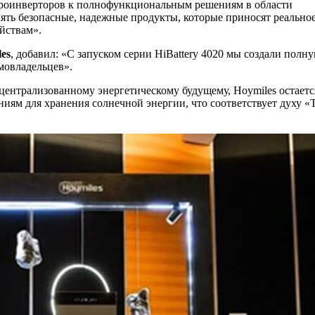
роинверторов к полнофункциональным решениям в области
ять безопасные, надежные продукты, которые приносят реально
йствам».
es
, добавил: «С запуском серии HiBattery 4020 мы создали полн
мовладельцев».
ецентрализованному энергетическому будущему, Hoymiles остаетс
ям для хранения солнечной энергии, что соответствует духу «