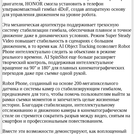
двигателя, HONOR смогла установить в телефон
ультракомпактный гимбал 4DoF, создав аппаратную основу
для управления движением на уровне робота.
Эта механическая архитектура поддерживает трехосную
систему стабилизации гимбала, обеспечивая плавное и точное
движение даже в динамических условиях. Режим Super Steady
Video повышает стабильность в сценариях с большим
движением, в то время как AI Object Tracking позволяет Robot
Phone интеллектуально следить за объектами в режиме
реального времени. AI SpinShot еще больше расширяет
творческий контроль, поддерживая интеллектуальное
вращение на 90° и 180° для плавных кинематографических
переходов даже при съемке одной рукой.
Robot Phone, созданный на основе 200-мегапиксельного
датчика и системы камер со стабилизирующим гимбалом,
предназначен для того, чтобы помочь пользователям выйти за
рамки съемки моментов и запечатлеть целые жизненные
истории. Благодаря стабилизации, интеллектуальному
отслеживанию и движению камеры в кинематографическом
стиле он стремится сократить разрыв между видео, снятым на
смартфон и профессиональным повествованием.
Вместе эти возможности демонстрируют, как воплощенный