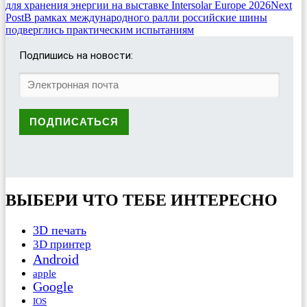
для хранения энергии на выставке Intersolar Europe 2026
Next
navigation
Post
В рамках международного ралли российские шины
подверглись практическим испытаниям
Подпишись на новости:
ВЫБЕРИ ЧТО ТЕБЕ ИНТЕРЕСНО
3D печать
3D принтер
Android
apple
Google
IOS