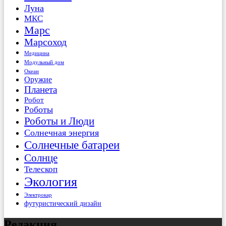
Луна
МКС
Марс
Марсоход
Медицина
Модульный дом
Океан
Оружие
Планета
Робот
Роботы
Роботы и Люди
Солнечная энергия
Солнечные батареи
Солнце
Телескоп
Экология
Электрокар
футуристический дизайн
Редакция