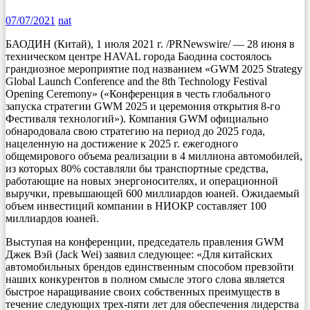
07/07/2021
nat
БАОДИН (Китай), 1 июля 2021 г. /PRNewswire/ — 28 июня в
техническом центре HAVAL города Баодина состоялось
грандиозное мероприятие под названием «GWM 2025 Strategy
Global Launch Conference and the 8th Technology Festival
Opening Ceremony» («Конференция в честь глобального
запуска стратегии GWM 2025 и церемония открытия 8-го
Фестиваля технологий»). Компания GWM официально
обнародовала свою стратегию на период до 2025 года,
нацеленную на достижение к 2025 г. ежегодного
общемирового объема реализации в 4 миллиона автомобилей,
из которых 80% составляли бы транспортные средства,
работающие на новых энергоносителях, и операционной
выручки, превышающей 600 миллиардов юаней. Ожидаемый
объем инвестиций компании в НИОКР составляет 100
миллиардов юаней.
Выступая на конференции, председатель правления GWM
Джек Вэй (Jack Wei) заявил следующее: «Для китайских
автомобильных брендов единственным способом превзойти
наших конкурентов в полном смысле этого слова является
быстрое наращивание своих собственных преимуществ в
течение следующих трех-пяти лет для обеспечения лидерства