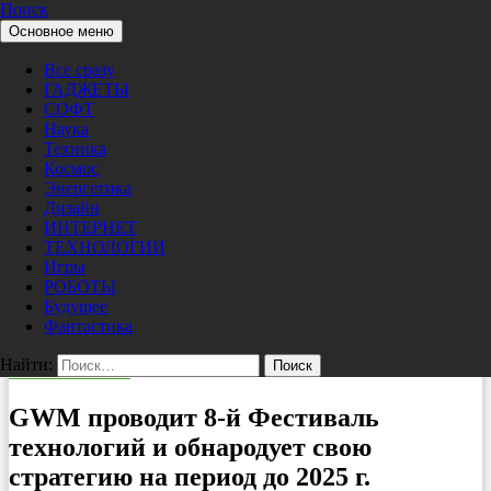
Поиск
Перейти к содержимому
Основное меню
Pro/Hi-Tech
Все сразу
ГАДЖЕТЫ
СОФТ
Наука
Техника
Космос
Энергетика
Дизайн
ИНТЕРНЕТ
ТЕХНОЛОГИИ
Игры
РОБОТЫ
Будущее
Фантастика
Найти:
ТЕХНОЛОГИИ
GWM проводит 8-й Фестиваль
технологий и обнародует свою
стратегию на период до 2025 г.