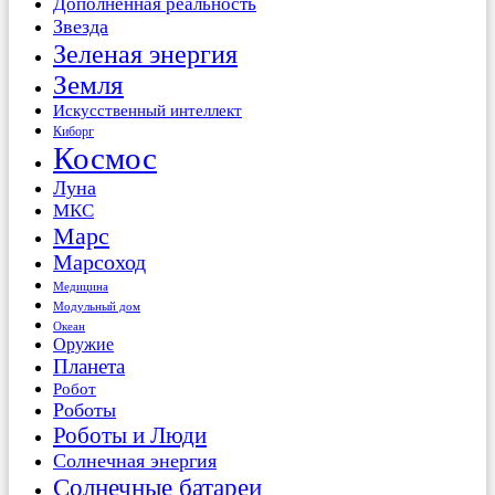
Дополненная реальность
Звезда
Зеленая энергия
Земля
Искусственный интеллект
Киборг
Космос
Луна
МКС
Марс
Марсоход
Медицина
Модульный дом
Океан
Оружие
Планета
Робот
Роботы
Роботы и Люди
Солнечная энергия
Солнечные батареи