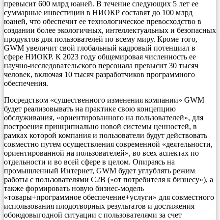
превысит 600 млрд юаней. В течение следующих 5 лет ее
суммарные инвестиции в НИОКР составят до 100 млрд
юаней, что обеспечит ее технологическое превосходство в
создании более экологичных, интеллектуальных и безопасных
продуктов для пользователей по всему миру. Кроме того,
GWM увеличит свой глобальный кадровый потенциал в
сфере НИОКР. К 2023 году общемировая численность ее
научно-исследовательского персонала превысит 30 тысяч
человек, включая 10 тысяч разработчиков программного
обеспечения.
Посредством «существенного изменения компании» GWM
будет реализовывать на практике свою концепцию
обслуживания, «ориентированного на пользователей», для
построения принципиально новой системы ценностей, в
рамках которой компания и пользователи будут действовать
совместно путем осуществления современной «деятельности,
ориентированной на пользователей», во всех аспектах по
отдельности и во всей сфере в целом. Опираясь на
промышленный Интернет, GWM будет углублять режим
работы с пользователями C2B («от потребителя к бизнесу»), а
также формировать новую бизнес-модель
«товары+программное обеспечение+услуги» для совместного
использования плодотворных результатов и достижения
обоюдовыгодной ситуации с пользователями за счет