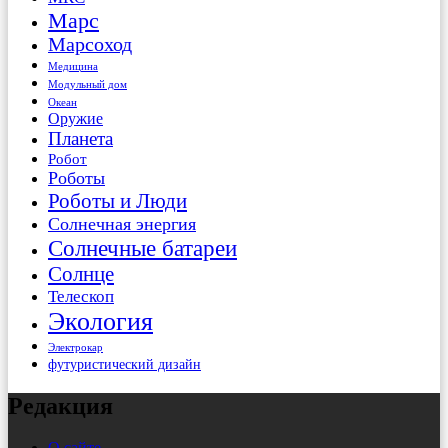
Марс
Марсоход
Медицина
Модульный дом
Океан
Оружие
Планета
Робот
Роботы
Роботы и Люди
Солнечная энергия
Солнечные батареи
Солнце
Телескоп
Экология
Электрокар
футуристический дизайн
Редакция
О сайте