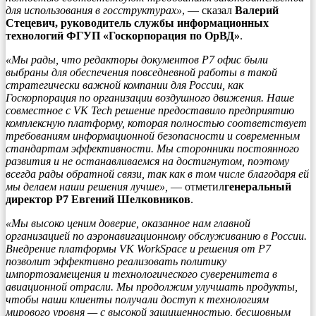
для использования в госструктурах»
, — сказал
Валерий
Стецевич, руководитель службы информационных
технологий ФГУП «Госкорпорация по ОрВД»
.
«Мы рады, что редакторы документов Р7 офис были
выбраны для обеспечения повседневной работы в такой
стратегически важной компании для России, как
Госкорпорация по организации воздушного движения. Наше
совместное с VK Tech решение предоставило предприятию
комплексную платформу, которая полностью соответствует
требованиям информационной безопасности и современным
стандартам эффективности. Мы сторонники постоянного
развития и не останавливаемся на достигнутом, поэтому
всегда рады обратной связи, так как в том числе благодаря ей
мы делаем наши решения лучше»,
— отметил
генеральный
директор Р7 Евгений Шелковников
.
«Мы высоко ценим доверие, оказанное нам главной
организацией по аэронавигационному обслуживанию в России.
Внедрение платформы VK WorkSpace и решения от Р7
позволит эффективно реализовать политику
импортозамещения и технологического суверенитета в
авиационной отрасли. Мы продолжим улучшать продукты,
чтобы наши клиенты получали доступ к технологиям
мирового уровня — с высокой защищенностью, бесшовным