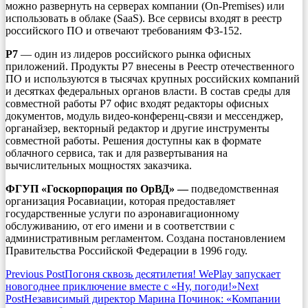
можно развернуть на серверах компании (On-Premises) или
использовать в облаке (SaaS). Все сервисы входят в реестр
российского ПО и отвечают требованиям ФЗ-152.
Р7
— один из лидеров российского рынка офисных
приложений. Продукты Р7 внесены в Реестр отечественного
ПО и используются в тысячах крупных российских компаний
и десятках федеральных органов власти. В состав среды для
совместной работы Р7 офис входят редакторы офисных
документов, модуль видео-конференц-связи и мессенджер,
органайзер, векторный редактор и другие инструменты
совместной работы. Решения доступны как в формате
облачного сервиса, так и для развертывания на
вычислительных мощностях заказчика.
ФГУП «Госкорпорация по ОрВД» —
подведомственная
организация Росавиации, которая предоставляет
государственные услуги по аэронавигационному
обслуживанию, от его имени и в соответствии с
административным регламентом. Создана постановлением
Правительства Российской Федерации в 1996 году.
Post
Previous Post
Погоня сквозь десятилетия! WePlay запускает
новогоднее приключение вместе с «Ну, погоди!»
Next
navigation
Post
Независимый директор Марина Починок: «Компании