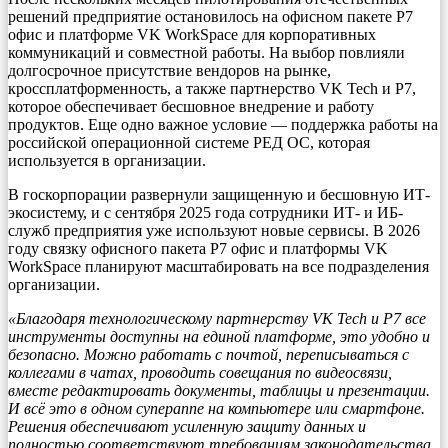
решений предприятие остановилось на офисном пакете Р7
офис и платформе VK WorkSpace для корпоративных
коммуникаций и совместной работы. На выбор повлияли
долгосрочное присутствие вендоров на рынке,
кроссплатформенность, а также партнерство VK Tech и Р7,
которое обеспечивает бесшовное внедрение и работу
продуктов. Еще одно важное условие — поддержка работы на
российской операционной системе РЕД ОС, которая
используется в организации.
В госкорпорации развернули защищенную и бесшовную ИТ-
экосистему, и с сентября 2025 года сотрудники ИТ- и ИБ-
служб предприятия уже используют новые сервисы. В 2026
году связку офисного пакета Р7 офис и платформы VK
WorkSpace планируют масштабировать на все подразделения
организации.
«Благодаря технологическому партнерству VK Tech и Р7 все
инструменты доступны на единой платформе, это удобно и
безопасно. Можно работать с почтой, переписываться с
коллегами в чатах, проводить совещания по видеосвязи,
вместе редактировать документы, таблицы и презентации.
И всё это в одном супераппе на компьютере или смартфоне.
Решения обеспечивают усиленную защиту данных и
полностью соответствуют требованиям законодательства