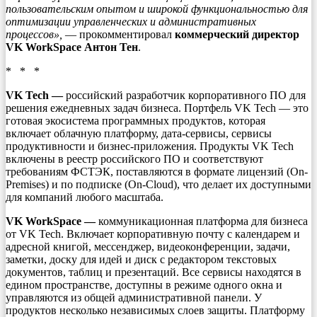
пользовательским опытом и широкой функциональностью для
оптимизации управленческих и административных
процессов»,
— прокомментировал
коммерческий директор
VK WorkSpace Антон Тен
.
* * *
VK Tech —
российский разработчик корпоративного ПО для
решения ежедневных задач бизнеса. Портфель VK Tech — это
готовая экосистема программных продуктов, которая
включает облачную платформу, дата-сервисы, сервисы
продуктивности и бизнес-приложения. Продукты VK Tech
включены в реестр российского ПО и соответствуют
требованиям ФСТЭК, поставляются в формате лицензий (On-
Premises) и по подписке (On-Cloud), что делает их доступными
для компаний любого масштаба.
VK WorkSpace —
коммуникационная платформа для бизнеса
от VK Tech. Включает корпоративную почту с календарем и
адресной книгой, мессенджер, видеоконференции, задачи,
заметки, доску для идей и диск с редактором текстовых
документов, таблиц и презентаций. Все сервисы находятся в
едином пространстве, доступны в режиме одного окна и
управляются из общей административной панели. У
продуктов несколько независимых слоев защиты. Платформу