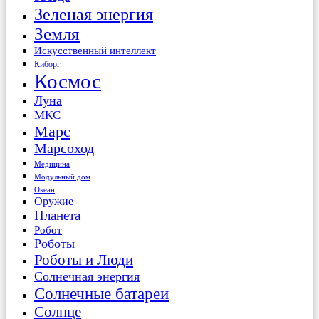
Зеленая энергия
Земля
Искусственный интеллект
Киборг
Космос
Луна
МКС
Марс
Марсоход
Медицина
Модульный дом
Океан
Оружие
Планета
Робот
Роботы
Роботы и Люди
Солнечная энергия
Солнечные батареи
Солнце