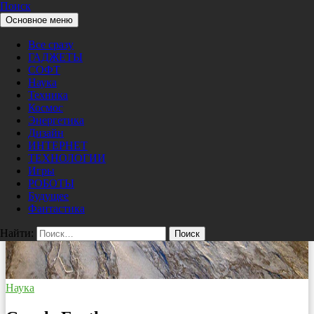
Поиск
Перейти к содержимому
Основное меню
Pro/Hi-Tech
Все сразу
ГАДЖЕТЫ
СОФТ
Наука
Техника
Космос
Энергетика
Дизайн
ИНТЕРНЕТ
ТЕХНОЛОГИИ
Игры
РОБОТЫ
Будущее
Фантастика
Найти:
Наука