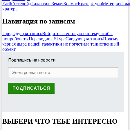
Earth
Астеройд
Галактика
Земля
Космос
Кратер
Луна
Метеорит
Пла
кратеры
Навигация по записям
Предыдущая запись
Войдите в тестовую систему чтобы
попробовать Переводчик Skype
Следующая запись
Почему
черная дыра нашей галактики не поглотила таинственный
объект
Подпишись на новости:
ВЫБЕРИ ЧТО ТЕБЕ ИНТЕРЕСНО