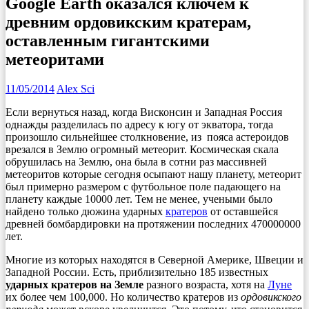
Google Earth оказался ключем к
древним ордовикским кратерам,
оставленным гигантскими
метеоритами
11/05/2014
Alex Sci
Если вернуться назад, когда Висконсин и Западная Россия
однажды разделилась по адресу к югу от экватора, тогда
произошло сильнейшее столкновение, из пояса астероидов
врезался в Землю огромный метеорит. Космическая скала
обрушилась на Землю, она была в сотни раз массивней
метеоритов которые сегодня осыпают нашу планету, метеорит
был примерно размером с футбольное поле падающего на
планету каждые 10000 лет. Тем не менее, учеными было
найдено только дюжина ударных
кратеров
от оставшейся
древней бомбардировки на протяжении последних 470000000
лет.
Многие из которых находятся в Северной Америке, Швеции и
Западной России. Есть, приблизительно 185 известных
ударных кратеров на Земле
разного возраста, хотя на
Луне
их более чем 100,000. Но количество кратеров из
ордовикского