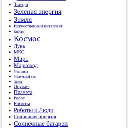
Звезда
Зеленая энергия
Земля
Искусственный интеллект
Киборг
Космос
Луна
МКС
Марс
Марсоход
Медицина
Модульный дом
Океан
Оружие
Планета
Робот
Роботы
Роботы и Люди
Солнечная энергия
Солнечные батареи