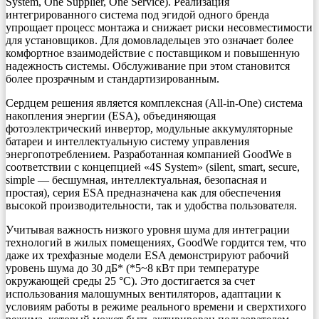
System, One Supplier, One Service). Реализация
интегрированного система под эгидой одного бренда
упрощает процесс монтажа и снижает риски несовместимости
для установщиков. Для домовладельцев это означает более
комфортное взаимодействие с поставщиком и повышенную
надежность системы. Обслуживание при этом становится
более прозрачным и стандартизированным.
Сердцем решения является комплексная (All-in-One) система
накопления энергии (ESA), объединяющая
фотоэлектрический инвертор, модульные аккумуляторные
батареи и интеллектуальную систему управления
энергопотреблением. Разработанная компанией GoodWe в
соответствии с концепцией «4S System» (silent, smart, secure,
simple — бесшумная, интеллектуальная, безопасная и
простая), серия ESA предназначена как для обеспечения
высокой производительности, так и удобства пользователя.
Учитывая важность низкого уровня шума для интеграции
технологий в жилых помещениях, GoodWe гордится тем, что
даже их трехфазные модели ESA демонстрируют рабочий
уровень шума до 30 дБ* (*5~8 кВт при температуре
окружающей среды 25 °C). Это достигается за счет
использования малошумных вентиляторов, адаптации к
условиям работы в режиме реального времени и сверхтихого