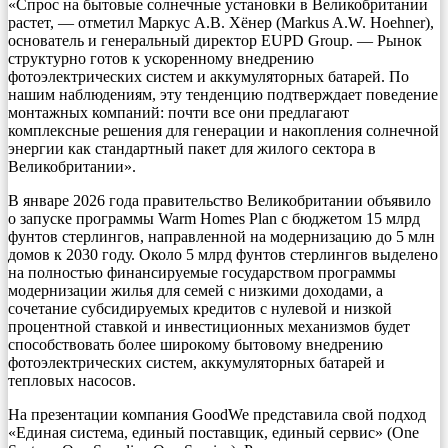
«Спрос на бытовые солнечные установки в Великобритании
растет, — отметил Маркус А.В. Хёнер (Markus A.W. Hoehner),
основатель и генеральный директор EUPD Group. — Рынок
структурно готов к ускоренному внедрению
фотоэлектрических систем и аккумуляторных батарей. По
нашим наблюдениям, эту тенденцию подтверждает поведение
монтажных компаний: почти все они предлагают
комплексные решения для генерации и накопления солнечной
энергии как стандартный пакет для жилого сектора в
Великобритании».
В январе 2026 года правительство Великобритании объявило
о запуске программы Warm Homes Plan с бюджетом 15 млрд
фунтов стерлингов, направленной на модернизацию до 5 млн
домов к 2030 году. Около 5 млрд фунтов стерлингов выделено
на полностью финансируемые государством программы
модернизации жилья для семей с низкими доходами, а
сочетание субсидируемых кредитов с нулевой и низкой
процентной ставкой и инвестиционных механизмов будет
способствовать более широкому бытовому внедрению
фотоэлектрических систем, аккумуляторных батарей и
тепловых насосов.
На презентации компания GoodWe представила свой подход
«Единая система, единый поставщик, единый сервис» (One