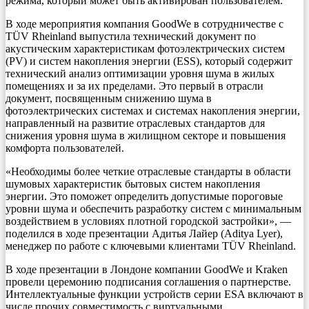
режима, который может быть активирован пользователем.
В ходе мероприятия компания GoodWe в сотрудничестве с
TÜV Rheinland выпустила технический документ по
акустическим характеристикам фотоэлектрических систем
(PV) и систем накопления энергии (ESS), который содержит
технический анализ оптимизации уровня шума в жилых
помещениях и за их пределами. Это первый в отрасли
документ, посвященным снижению шума в
фотоэлектрических системах и системах накопления энергии,
направленный на развитие отраслевых стандартов для
снижения уровня шума в жилищном секторе и повышения
комфорта пользователей.
«Необходимы более четкие отраслевые стандарты в области
шумовых характеристик бытовых систем накопления
энергии. Это поможет определить допустимые пороговые
уровни шума и обеспечить разработку систем с минимальным
воздействием в условиях плотной городской застройки», —
поделился в ходе презентации Адитья Лайер (Aditya Lyer),
менеджер по работе с ключевыми клиентами TÜV Rheinland.
В ходе презентации в Лондоне компании GoodWe и Kraken
провели церемонию подписания соглашения о партнерстве.
Интеллектуальные функции устройств серии ESA включают в
числе прочих совместимость с виртуальными