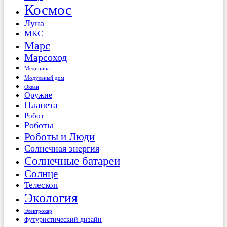
Космос
Луна
МКС
Марс
Марсоход
Медицина
Модульный дом
Океан
Оружие
Планета
Робот
Роботы
Роботы и Люди
Солнечная энергия
Солнечные батареи
Солнце
Телескоп
Экология
Электрокар
футуристический дизайн