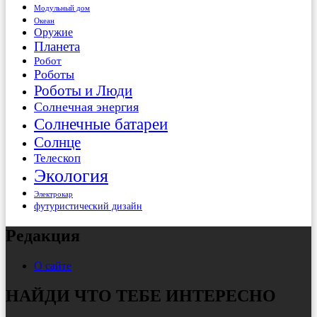
Модульный дом
Океан
Оружие
Планета
Робот
Роботы
Роботы и Люди
Солнечная энергия
Солнечные батареи
Солнце
Телескоп
Экология
Электрокар
футуристический дизайн
Редакция
О сайте
НАЙДИ ЧТО ТЕБЕ ИНТЕРЕСНО