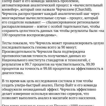
Питер Вайт и его команда занялись проблемой,
автоматизировав аналитический процесс в «вычислительный
конвейер», который они назвали Черчиллем (Churchill).
Черчилль распространяет каждый аналитический шаг через
многократные вычислительные случаи – процесс, который
его создатели называют — сбалансированное региональное
распараллеливание – взятое с особой тщательностью, чтобы
сохранить целостность данных так чтобы результаты были «на
100 процентов воспроизводимы».
Тесты показали, что Черчилль может проанализировать целую
последовательность генома всего за 90 минут.
Производительность Черчилля была подтверждена
противопоставляя точность получаемых данных из
Национального института стандартов и технологий, с
результатом в 99.7 процентов на чувствительность, 99.99
процентов на точность и 99.66 процентов на эффективность в
диагностики.
В то время как цель исследования состояла в том чтобы
создать ультра-быстрый анализ, Питер Вайт и его команда
обнаружили неожиданный эффект. Черчилль эффективно
делает измерение используя множество серверов, что
позволяет выполнить анализ в масштабе всего населения.
Они взяли исходные данные из Проекта «1000 геномов» –