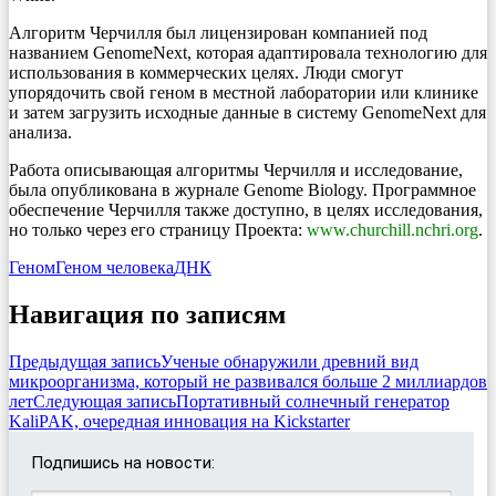
Алгоритм Черчилля был лицензирован компанией под
названием GenomeNext, которая адаптировала технологию для
использования в коммерческих целях. Люди смогут
упорядочить свой геном в местной лаборатории или клинике
и затем загрузить исходные данные в систему GenomeNext для
анализа.
Работа описывающая алгоритмы Черчилля и исследование,
была опубликована в журнале Genome Biology. Программное
обеспечение Черчилля также доступно, в целях исследования,
но только через его страницу Проекта:
www.churchill.nchri.org
.
Геном
Геном человека
ДНК
Навигация по записям
Предыдущая запись
Ученые обнаружили древний вид
микроорганизма, который не развивался больше 2 миллиардов
лет
Следующая запись
Портативный солнечный генератор
KaliPAK, очередная инновация на Kickstarter
Подпишись на новости: