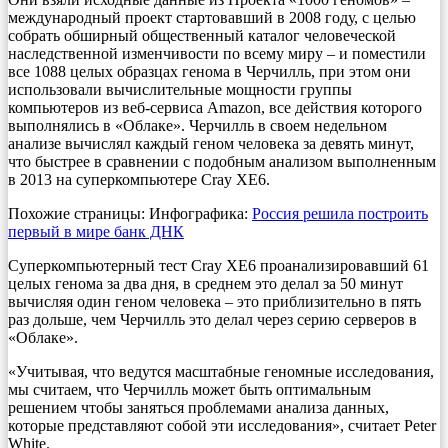
международный проект стартовавший в 2008 году, с целью
собрать обширный общественный каталог человеческой
наследственной изменчивости по всему миру – и поместили
все 1088 целых образцах генома в Черчилль, при этом они
использовали вычислительные мощности группы
компьютеров из веб-сервиса Amazon, все действия которого
выполнялись в «Облаке». Черчилль в своем недельном
анализе вычислял каждый геном человека за девять минут,
что быстрее в сравнении с подобным анализом выполненным
в 2013 на суперкомпьютере Cray XE6.
Похожие страницы: Инфографика:
Россия решила построить
первый в мире банк ДНК
Суперкомпьютерный тест Cray XE6 проанализировавший 61
целых генома за два дня, в среднем это делал за 50 минут
вычисляя один геном человека – это приблизительно в пять
раз дольше, чем Черчилль это делал через серию серверов в
«Облаке».
«Учитывая, что ведутся масштабные геномные исследования,
мы считаем, что Черчилль может быть оптимальным
решением чтобы заняться проблемами анализа данных,
которые представляют собой эти исследования», считает Peter
White.