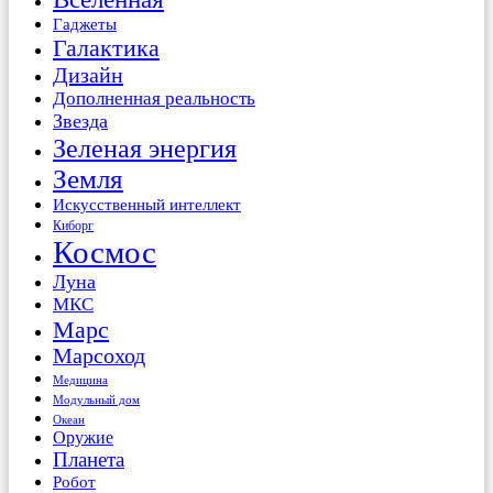
Гаджеты
Галактика
Дизайн
Дополненная реальность
Звезда
Зеленая энергия
Земля
Искусственный интеллект
Киборг
Космос
Луна
МКС
Марс
Марсоход
Медицина
Модульный дом
Океан
Оружие
Планета
Робот