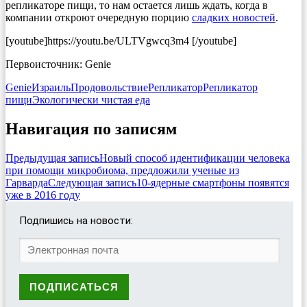
репликаторе пищи, то нам остается лишь ждать, когда в
компании откроют очередную порцию
сладких новостей
.
[youtube]https://youtu.be/ULTVgwcq3m4 [/youtube]
Первоисточник: Genie
Genie
Израиль
Продовольствие
Репликатор
Репликатор
пищи
Экологически чистая еда
Навигация по записям
Предыдущая запись
Новый способ идентификации человека
при помощи микробиома, предложили ученые из
Гарварда
Следующая запись
10-ядерные смартфоны появятся
уже в 2016 году
Подпишись на новости: