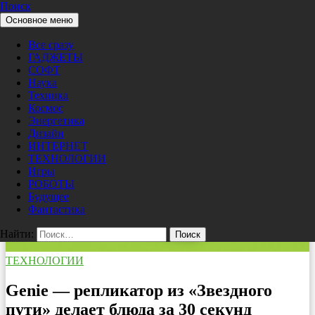
Поиск
Перейти к содержимому
Основное меню
Pro/Hi-Tech
Все сразу
ГАДЖЕТЫ
СОФТ
Наука
Техника
Космос
Энергетика
Дизайн
ИНТЕРНЕТ
ТЕХНОЛОГИИ
Игры
РОБОТЫ
Будущее
Фантастика
Найти:
ТЕХНОЛОГИИ
Genie — репликатор из «Звездного
пути» делает блюда за 30 секунд