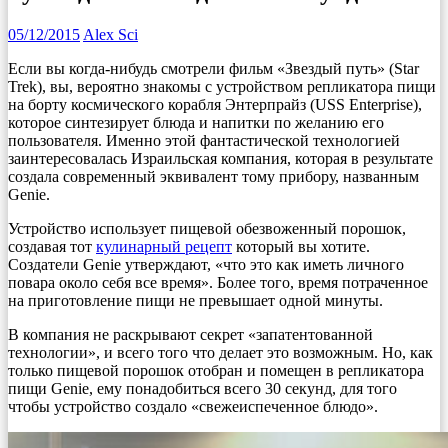
05/12/2015
Alex Sci
Если вы когда-нибудь смотрели фильм «Звездый путь» (Star
Trek), вы, вероятно знакомы с устройством репликатора пищи
на борту космического корабля Энтерпрайз (USS Enterprise),
которое синтезирует блюда и напитки по желанию его
пользователя. Именно этой фантастической технологией
заинтересовалась Израильская компания, которая в результате
создала современный эквивалент тому прибору, названным
Genie.
Устройство использует пищевой обезвоженный порошок,
создавая тот
кулинарный рецепт
который вы хотите.
Создатели Genie утверждают, «что это как иметь личного
повара около себя все время». Более того, время потраченное
на приготовление пищи не превышает одной минуты.
В компания не раскрывают секрет «запатентованной
технологии», и всего того что делает это возможным. Но, как
только пищевой порошок отобран и помещен в репликатора
пищи Genie, ему понадобиться всего 30 секунд, для того
чтобы устройство создало «свежеиспеченное блюдо».