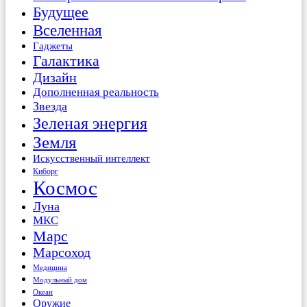
Будущее
Вселенная
Гаджеты
Галактика
Дизайн
Дополненная реальность
Звезда
Зеленая энергия
Земля
Искусственный интеллект
Киборг
Космос
Луна
МКС
Марс
Марсоход
Медицина
Модульный дом
Океан
Оружие