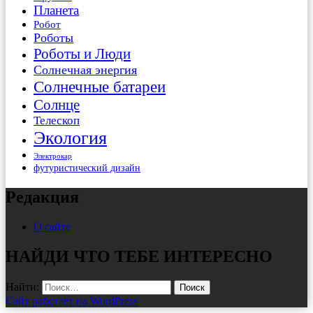
Планета
Робот
Роботы
Роботы и Люди
Солнечная энергия
Солнечные батареи
Солнце
Телескоп
Экология
Электрокар
футуристический дизайн
Редакция
О сайте
НАЙДИ ЧТО ТЕБЕ ИНТЕРЕСНО
Найти:
Сайт работает на WordPress