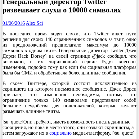
Генеральный директор Twitter
развеивает слухи о 10000 символах
01/06/2016
Alex Sci
В последнее время ходят слухи, что Twitter ищет пути
решения для своих 140 ограниченных символов за твит, одно
из предположений предполагало максимум до 10000
символов в одном твите. Генеральный директор Twitter Джек
Дорси [Jack Dorsey] на своей странице @jack сообщил, что
возможно, в их чирикающий сервис будут внесены
изменения, подобно тому как если бы социальная платформа
была бы СМИ и обрабатывала более длинные сообщения.
В своем Твиттере, который состоит исключительно из
скриншота на котором письменное сообщение, Джек Дорси
признает, что изменения необходимы, потому что
ограничение только 140 символами представляет собой
большие неудобства для пользователей, которые желают
размещать длинные твиты.
[su_quote]Они требуют, иметь возможность писать длинные
сообщения, но пока в место этого, они создают скриншоты, а
затем загружают их в
социально
медиа-платформу. [/su_quote]