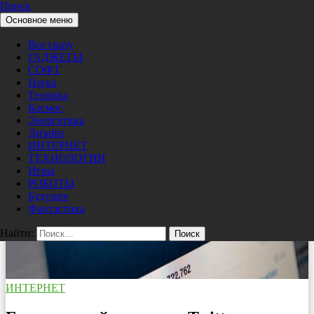
Поиск
Перейти к содержимому
Основное меню
Pro/Hi-Tech
Все сразу
ГАДЖЕТЫ
СОФТ
Наука
Техника
Космос
Энергетика
Дизайн
ИНТЕРНЕТ
ТЕХНОЛОГИИ
Игры
РОБОТЫ
Будущее
Фантастика
Найти:
ИНТЕРНЕТ