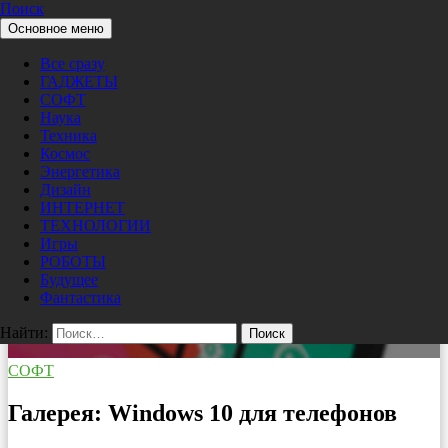
Поиск
Перейти к содержимому
Основное меню
Pro/Hi-Tech
Все сразу
ГАДЖЕТЫ
СОФТ
Наука
Техника
Космос
Энергетика
Дизайн
ИНТЕРНЕТ
ТЕХНОЛОГИИ
Игры
РОБОТЫ
Будущее
Фантастика
Найти:
СОФТ
Галерея: Windows 10 для телефонов