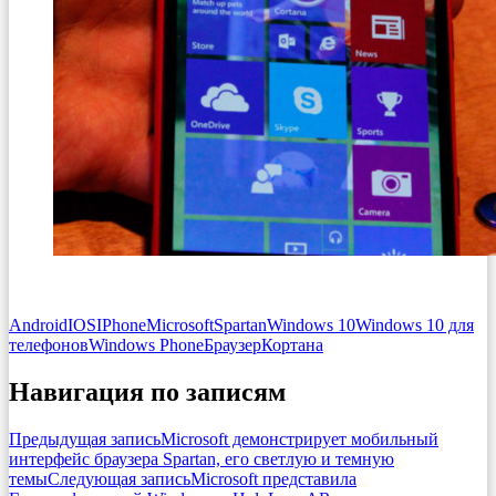
Android
IOS
IPhone
Microsoft
Spartan
Windows 10
Windows 10 для
телефонов
Windows Phone
Браузер
Кортана
Навигация по записям
Предыдущая запись
Microsoft демонстрирует мобильный
интерфейс браузера Spartan, его светлую и темную
темы
Следующая запись
Microsoft представила