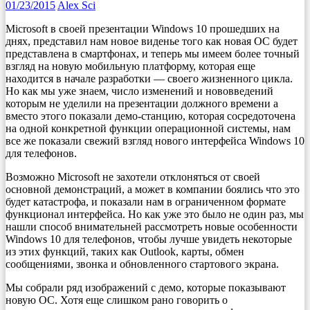
01/23/2015
Alex Sci
Microsoft в своей презентации Windows 10 прошедших на
днях, представил нам новое виденье того как новая OC будет
представлена в смартфонах, и теперь мы имеем более точный
взгляд на новую мобильную платформу, которая еще
находится в начале разработки — своего жизненного цикла.
Но как мы уже знаем, число изменений и нововведений
которым не уделили на презентации должного времени а
вместо этого показали демо-станцию, которая сосредоточена
на одной конкретной функции операционной системы, нам
все же показали свежий взгляд нового интерфейса Windows 10
для телефонов.
Возможно Microsoft не захотели отклоняться от своей
основной демонстраций, а может в компании боялись что это
будет катастрофа, и показали нам в ограниченном формате
функционал интерфейса. Но как уже это было не один раз, мы
нашли способ внимательней рассмотреть новые особенности
Windows 10 для телефонов, чтобы лучше увидеть некоторые
из этих функций, таких как Outlook, карты, обмен
сообщениями, звонка и обновленного стартового экрана.
Мы собрали ряд изображений с демо, которые показывают
новую ОС. Хотя еще слишком рано говорить о