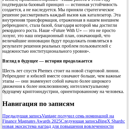
подтвердила базовый принцип — истинная устойчивость
создается, а не наследуется. Мы приняли стратегическое
решение рассматривать каждый вызов как катализатор. Эта
внутренняя трансформация, отраженная в нашем внешнем
ребрендинге, стала базой, благодаря которой мы достигли
рекордного роста. Наше «Future With U» — это не просто
лозунг, это наш операционный план, означающий, что
величайшие инновации будут продолжать появляться в
результате решения реальных проблем пользователей с
надежностью институционального уровня».
Взгляд в будущее — история продолжается
Шесть лет спустя Phemex стоит на новой стартовой линии.
Ребрендинг и юбилей вместе означают больше, чем важные
этапы — они знаменуют собой начало более широкого
движения к более инклюзивному, интеллектуальному
будущему криптоиндустрии, ориентированному на человека.
Навигация по записям
Предыдущая запись
Vantage получил семь номинаций на
Finance Magnates Awards 2025
Следующая запись
BingX Shards:
новая экосистема наград для повышения вовлеченности