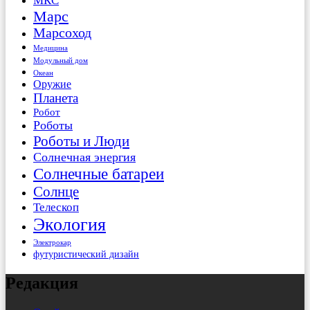
МКС
Марс
Марсоход
Медицина
Модульный дом
Океан
Оружие
Планета
Робот
Роботы
Роботы и Люди
Солнечная энергия
Солнечные батареи
Солнце
Телескоп
Экология
Электрокар
футуристический дизайн
Редакция