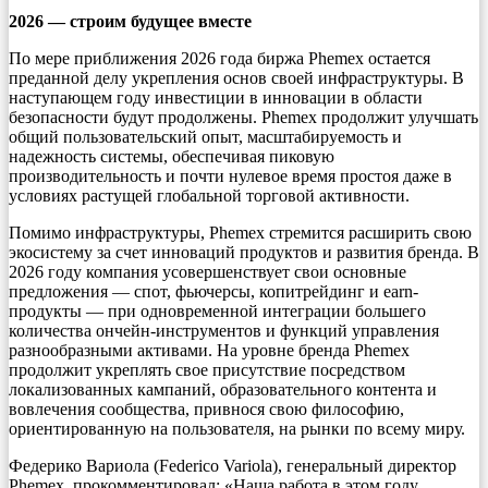
2026 — строим будущее вместе
По мере приближения 2026 года биржа Phemex остается
преданной делу укрепления основ своей инфраструктуры. В
наступающем году инвестиции в инновации в области
безопасности будут продолжены. Phemex продолжит улучшать
общий пользовательский опыт, масштабируемость и
надежность системы, обеспечивая пиковую
производительность и почти нулевое время простоя даже в
условиях растущей глобальной торговой активности.
Помимо инфраструктуры, Phemex стремится расширить свою
экосистему за счет инноваций продуктов и развития бренда. В
2026 году компания усовершенствует свои основные
предложения — спот, фьючерсы, копитрейдинг и earn-
продукты — при одновременной интеграции большего
количества ончейн-инструментов и функций управления
разнообразными активами. На уровне бренда Phemex
продолжит укреплять свое присутствие посредством
локализованных кампаний, образовательного контента и
вовлечения сообщества, привнося свою философию,
ориентированную на пользователя, на рынки по всему миру.
Федерико Вариола (Federico Variola), генеральный директор
Phemex, прокомментировал: «Наша работа в этом году