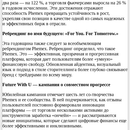
два раза — на 122 %, а торговля фьючерсами выросла на 26 %
в годовом исчислении. Эти достижения отражают
способность Phemex превращать устойчивость в рост,
укрепляя свои позиции в качестве одной из самых надежных
и эффективных бирж в отрасли.
Ребрендинг во имя будущего: «For You. For Tomorrow.»
Эта годовщина также следует за всеобъемлющим
ребрендингом Phemex. Ребрендинг определил, что такое
Phemex. Это — эффективная, прозрачная и прогрессивная
платформа, которая дает пользователям более «умную»
финансовую свободу. Обновленная айдентика, визуальный
язык и подход в стиле сторителлинга более глубоко связывают
бренд с трейдерами по всему миру.
Future With U — кампания о совместном прогрессе
Юбилейная кампания отмечает шесть лет со-творчества
Phemex и ее сообщества. В ней подчеркивается, как отзывы
пользователей постоянно формировали инновации
платформы — от торговли несколькими активами до
инструментов заработка «ончейн» — и рассматриваются
новые инициативы, которые сделают цифровые финансы еще
более эффективными и инклюзивными.