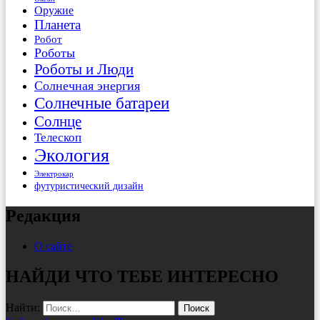
Оружие
Планета
Робот
Роботы
Роботы и Люди
Солнечная энергия
Солнечные батареи
Солнце
Телескоп
Экология
Электрокар
футуристический дизайн
Редакция
О сайте
НАЙДИ ЧТО ТЕБЕ ИНТЕРЕСНО
Найти: