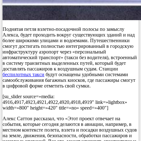
Поднятая петля взлетно-посадочной полосы по замыслу
Алекса, будет проходить вокруг существующих зданий и над
более широкими улицами и водоемами. Путешественники
смогут достигать полностью интегрированный в городскую
инфраструктуру аэропорт через «персональный
автоматический транспорт» (такси без водителя), встроенный
в систему транзитных выделенных путей, который будет
доставлять пассажиров к воздушным судам. Станции
беспилотных такси
будут оснащены удобными системами
самообслуживания багажных киосков, где пассажиры смогут
в цифровой форме отметить свой сумки.
[su_slider source=»media:
4916,4917,4923,4921,4922,4920,4918,4919″ link=»lightbox»
width=»800″ height=»420″ title=»no» speed=»400″]
Алекс Саттон рассказал, что «Этот проект отвечает на
события, которые сегодня делаются в авиации, например, в
местном контексте полета, взлета и посадки воздушных судов
на земле, движения, безопасности, обработки пассажиров и