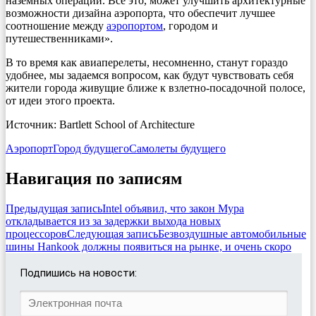
наземных операций. Все это, может улучшить архитектурные
возможности дизайна аэропорта, что обеспечит лучшее
соотношение между
аэропортом
, городом и
путешественниками».
В то время как авиаперелеты, несомненно, станут гораздо
удобнее, мы задаемся вопросом, как будут чувствовать себя
жители города живущие ближе к взлетно-посадочной полосе,
от идеи этого проекта.
Источник: Bartlett School of Architecture
Аэропорт
Город будущего
Самолеты будущего
Навигация по записям
Предыдущая запись
Intel объявил, что закон Мура
откладывается из за задержки выхода новых
процессоров
Следующая запись
Безвоздушные автомобильные
шины Hankook должны появиться на рынке, и очень скоро
Подпишись на новости: