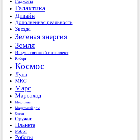
Гаджеты
Галактика
Дизайн
Дополненная реальность
Звезда
Зеленая энергия
Земля
Искусственный интеллект
Киборг
Космос
Луна
МКС
Марс
Марсоход
Медицина
Модульный дом
Океан
Оружие
Планета
Робот
Роботы