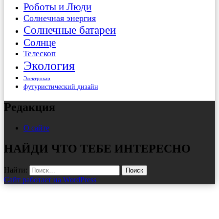
Роботы и Люди
Солнечная энергия
Солнечные батареи
Солнце
Телескоп
Экология
Электрокар
футуристический дизайн
Редакция
О сайте
НАЙДИ ЧТО ТЕБЕ ИНТЕРЕСНО
Найти:
Сайт работает на WordPress