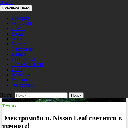
Поиск
Перейти к содержимому
Основное меню
Pro/Hi-Tech
Все сразу
ГАДЖЕТЫ
СОФТ
Наука
Техника
Космос
Энергетика
Дизайн
ИНТЕРНЕТ
ТЕХНОЛОГИИ
Игры
РОБОТЫ
Будущее
Фантастика
Найти:
Техника
Электромобиль Nissan Leaf светится в
темноте!