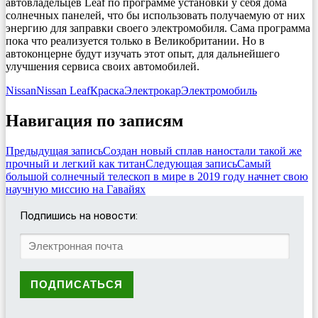
автовладельцев Leaf по программе установки у себя дома
солнечных панелей, что бы использовать получаемую от них
энергию для заправки своего электромобиля. Сама программа
пока что реализуется только в Великобритании. Но в
автоконцерне будут изучать этот опыт, для дальнейшего
улучшения сервиса своих автомобилей.
Nissan
Nissan Leaf
Краска
Электрокар
Электромобиль
Навигация по записям
Предыдущая запись
Создан новый сплав наностали такой же
прочный и легкий как титан
Следующая запись
Самый
большой солнечный телескоп в мире в 2019 году начнет свою
научную миссию на Гавайях
Подпишись на новости: