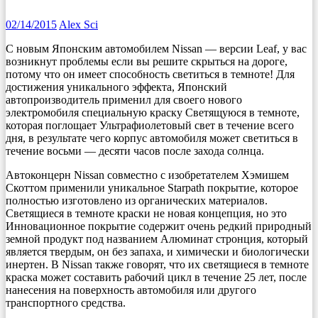
02/14/2015
Alex Sci
С новым Японским автомобилем Nissan — версии Leaf, у вас
возникнут проблемы если вы решите скрыться на дороге,
потому что он имеет способность светиться в темноте! Для
достижения уникального эффекта, Японский
автопроизводитель применил для своего нового
электромобиля специальную краску Светящуюся в темноте,
которая поглощает Ультрафиолетовый свет в течение всего
дня, в результате чего корпус автомобиля может светиться в
течение восьми — десяти часов после захода солнца.
Автоконцерн Nissan совместно с изобретателем Хэмишем
Скоттом применили уникальное Starpath покрытие, которое
полностью изготовлено из органических материалов.
Светящиеся в темноте краски не новая концепция, но это
Инновационное покрытие содержит очень редкий природный
земной продукт под названием Алюминат стронция, который
является твердым, он без запаха, и химически и биологически
инертен. В Nissan также говорят, что их светящиеся в темноте
краска может составить рабочий цикл в течение 25 лет, после
нанесения на поверхность автомобиля или другого
транспортного средства.