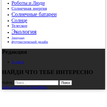
Роботы и Люди
Солнечная энергия
Солнечные батареи
Солнце
Телескоп
Экология
Электрокар
футуристический дизайн
Редакция
О сайте
НАЙДИ ЧТО ТЕБЕ ИНТЕРЕСНО
Найти:
Сайт работает на WordPress