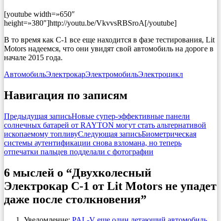
[youtube width=»650″
height=»380″]http://youtu.be/VkvvsRBSroA[/youtube]
В то время как C-1 все еще находится в фазе тестирования, Lit
Motors надеемся, что они увидят свой автомобиль на дороге в
начале 2015 года.
Автомобиль
Электрокар
Электромобиль
Электроцикл
Навигация по записям
Предыдущая запись
Новые супер-эффективные панели
солнечных батарей от RAYTON могут стать альтернативой
ископаемому топливу
Следующая запись
Биометрическая
системы аутентификации снова взломана, но теперь
отпечатки пальцев подделали с фотографии
6 мыслей о “Двухколесный
Электрокар C-1 от Lit Motors не упадет
даже после столкновения”
Уведомление:
PAL-V еще один летающий автомобиль