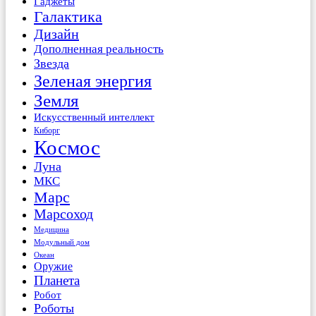
Гаджеты
Галактика
Дизайн
Дополненная реальность
Звезда
Зеленая энергия
Земля
Искусственный интеллект
Киборг
Космос
Луна
МКС
Марс
Марсоход
Медицина
Модульный дом
Океан
Оружие
Планета
Робот
Роботы