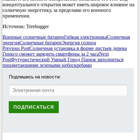
концептуального открытия может иметь широкое влияние на
солнечную энергетику, за пределами его военного
применения.
Источник: Treehugger
Военные солнечные батареи
Гибкая электроника
Солнечная
энергия
Солнечные батареи
Энергия солнца
Post
Previous Post
Солнечная установка в форме листьев дерева
Гинкго сможет зарядить смартфоны за 2 часа
Next
navigation
Post
Футуристический Умный Город Париж заполниться
процветающими зелеными небоскребами
Подпишись на новости: