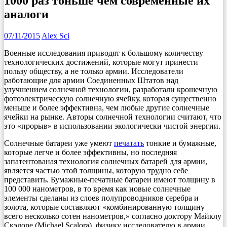
1000 раз тоньше чем современные их
аналоги
07/11/2015
Alex Sci
Военные исследования приводят к большому количеству
технологических достижений, которые могут принести
пользу обществу, а не только армии. Исследователи
работающие для армии Соединенных Штатов над
улучшением солнечной технологии, разработали крошечную
фотоэлектрическую солнечную ячейку, которая существенно
меньше и более эффективна, чем любые другие солнечные
ячейки на рынке. Авторы солнечной технологии считают, что
это «прорыв» в использовании экологически чистой энергии.
Солнечные батареи уже умеют
печатать
тонкие и бумажные,
которые легче и более эффективны, но последняя
запатентованая технология солнечных батарей для армии,
является частью этой толщины, которую трудно себе
представить. Бумажные-печатные батареи имеют толщину в
100 000 нанометров, в то время как новые солнечные
элементы сделаны из слоев полупроводников серебра и
золота, которые составляют «комбинированную толщину
всего несколько сотен нанометров,» согласно доктору Майклу
Скэлоре (Michael Scalora), физику исследователю в армии