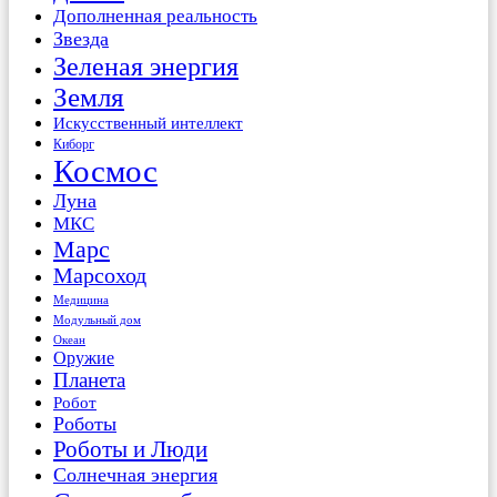
Дополненная реальность
Звезда
Зеленая энергия
Земля
Искусственный интеллект
Киборг
Космос
Луна
МКС
Марс
Марсоход
Медицина
Модульный дом
Океан
Оружие
Планета
Робот
Роботы
Роботы и Люди
Солнечная энергия