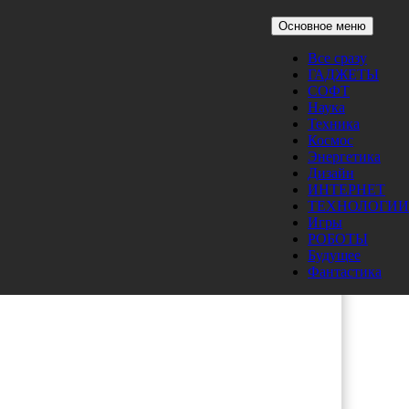
Основное меню
Все сразу
ГАДЖЕТЫ
м
СОФТ
Наука
Техника
Космос
Энергетика
Дизайн
ИНТЕРНЕТ
ТЕХНОЛОГИИ
Игры
РОБОТЫ
Будущее
Фантастика