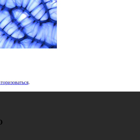
вторизоваться
.
О