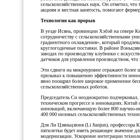
сельскохозяйственных наук. Он отметил, что 
акциям и местная занятость, помогают ферме
Технология как прорыв
В уезде Исянь, провинции Хэбэй на севере Кит
сотрудничеству с сельскохозяйственными уни
градиентного охлаждения», который продлевае
круглогодичные поставки. В районе Вэньцзян
заводах по производству клубники с искусс
датчиков для управления производством, что
Эти сдвиги на микроуровне отражают более 
призывал к повышению эффективности иннова
явно поощрял более широкое применение бес
сельскохозяйственных роботов.
Председатель Си неоднократно подчеркивал, 
техническом прогрессе и инновациях. Китай
инноваций, включающую более 800 научно-исс
400 000 низовых сельскохозяйственных техни
Для Ли Цзяньцзюня (Li Jianjun), профессора 
пятилетки будет иметь решающее значение дл
модернизации. Ускорение интеграции технол