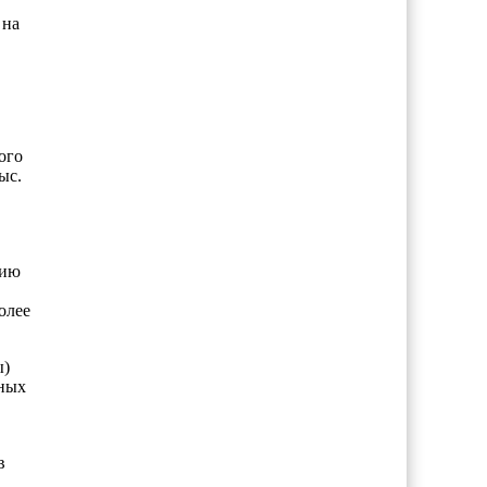
 на
ого
ыс.
нию
олее
ы)
нных
в