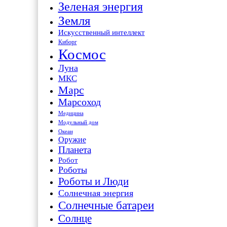
Зеленая энергия
Земля
Искусственный интеллект
Киборг
Космос
Луна
МКС
Марс
Марсоход
Медицина
Модульный дом
Океан
Оружие
Планета
Робот
Роботы
Роботы и Люди
Солнечная энергия
Солнечные батареи
Солнце