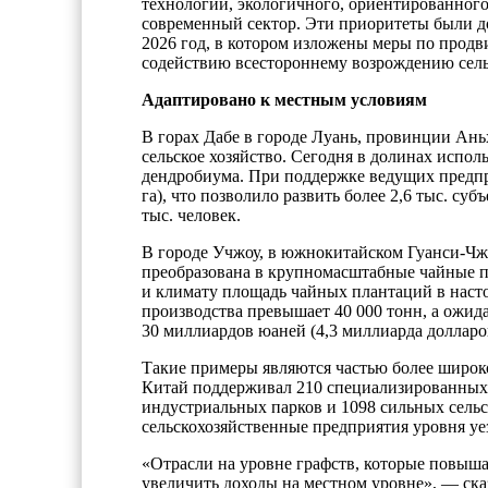
технологии, экологичного, ориентированного 
современный сектор. Эти приоритеты были д
2026 год, в котором изложены меры по продв
содействию всестороннему возрождению сель
Адаптировано к местным условиям
В горах Дабе в городе Луань, провинции Аньх
сельское хозяйство. Сегодня в долинах испо
дендробиума. При поддержке ведущих предпри
га), что позволило развить более 2,6 тыс. су
тыс. человек.
В городе Учжоу, в южнокитайском Гуанси-Чж
преобразована в крупномасштабные чайные 
и климату площадь чайных плантаций в насто
производства превышает 40 000 тонн, а ожида
30 миллиардов юаней (4,3 миллиарда долларо
Такие примеры являются частью более широко
Китай поддерживал 210 специализированных
индустриальных парков и 1098 сильных сельс
сельскохозяйственные предприятия уровня уез
«Отрасли на уровне графств, которые повыш
увеличить доходы на местном уровне», — ска