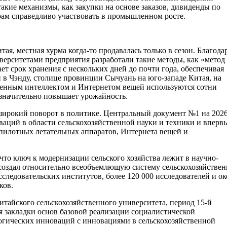
такие механизмы, как закупки на основе заказов, дивиденды по
рам справедливо участвовать в промышленном росте.
ая, местная хурма когда-то продавалась только в сезон. Благода
верситетами предприятия разработали такие методы, как «метод
т срок хранения с нескольких дней до почти года, обеспечивая
 в Чэнду, столице провинции Сычуань на юго-западе Китая, на
твенным интеллектом и Интернетом вещей используются сотни
 значительно повышает урожайность.
широкий поворот в политике. Центральный документ №1 на 2026
ций в области сельскохозяйственной науки и техники и вперв
пилотных летательных аппаратов, Интернета вещей и
что ключ к модернизации сельского хозяйства лежит в научно-
 создал относительно всеобъемлющую систему сельскохозяйстве
ледовательских институтов, более 120 000 исследователей и ок
ков.
Китайского сельскохозяйственного университета, период 15-й
я закладки основ базовой реализации социалистической
огических инноваций с инновациями в сельскохозяйственной