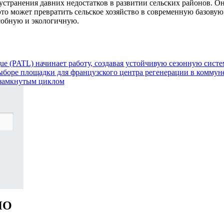
странения давних недостатков в развитии сельских районов. О
 это может превратить сельское хозяйство в современную базовую
собную и экологичную.
gue (PATL) начинает работу, создавая устойчивую сезонную систе
ыборе площадки для французского центра регенерации в коммуне
 замкнутым циклом
НО