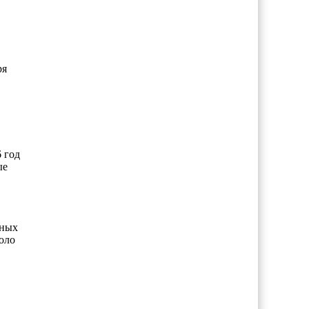
ря
 год
ые
нных
оло