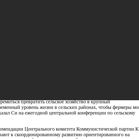
 сельские специализированные отрасл
твия возрождению сельских районов
в теплицах с сенсорным управлением. На северо-западе рыбу
 пустыни. Дальше на юг кофейные зерна превращаются в
 лугопастбищных угодьях высококачественный мясной скот
ти сельские отрасли в настоящее время связаны с более широким
Китая.
о 15-го пятилетнего плана (2026-2030 годы), председатель КНР 
с сельским хозяйством, сельскими районами и фермерами, «имее
ремиться превратить сельское хозяйство в крупный
ременный уровень жизни в сельских районах, чтобы фермеры мо
казал Си на ежегодной центральной конференции по сельскому
комендации Центрального комитета Коммунистической партии К
зывают к скоординированному развитию ориентированного на