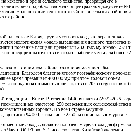
на качество и бренд сельского хозяйства, превращая его в
ополнительно подробно изложены в центральном документе №1
ижению модернизации сельского хозяйства и сельских районов и
ских районов.
ой на востоке Китая, крутая местность когда-то ограничивала
льзуется экологическая модель выращивания ценного лекарственн
ятий посевные площади превысили 23,6 тыс. му (около 1,573 т
бъектов предпринимательства и создать рабочие места для более 22
уанском автономном районе, холмистая местность была
плантации. Благодаря благоприятному географическому положе
ящее время превышает 400 000 му, при этом годовой объем
емая совокупная стоимость производства в 2025 году составит б
в).
й тенденции в Китае. В течение 14-й пятилетки (2021-2025 год
 промышленных кластеров, 250 современных сельскохозяйстве
кохозяйственных городов. По всей стране ведущие
да достигли 94 000, в том числе 2250 на национальном уровне.
ают местные доходы, являются ключевым средством для фермеро
зал Чжун Юй (Zhong Yu), исследователь Китайской академии