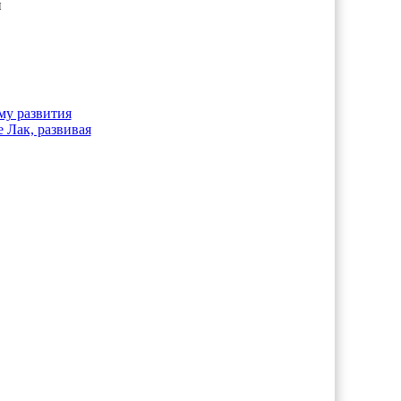
н
му развития
 Лак, развивая