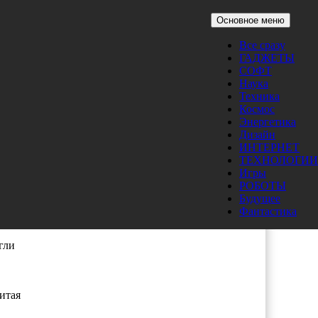
Основное меню
Все сразу
и
ГАДЖЕТЫ
СОФТ
Наука
Техника
Космос
Энергетика
Дизайн
ИНТЕРНЕТ
ТЕХНОЛОГИИ
Игры
РОБОТЫ
Будущее
Си
Фантастика
т
гли
итая