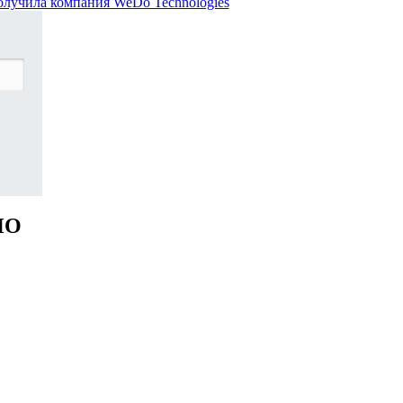
 получила компания WeDo Technologies
НО