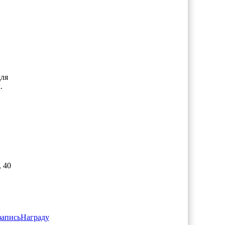
ля
.
 40
запись
Награду