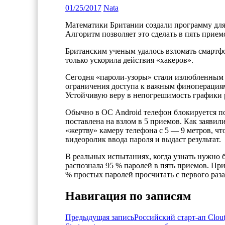
01/25/2017
Nata
Математики Британии создали программу для
Алгоритм позволяет это сделать в пять прием
Британским ученым удалось взломать смартфо
только ускорила действия «хакеров».
Сегодня «пароли-узоры» стали излюбленным
ограничения доступа к важным финоперациям,
Устойчивую веру в непогрешимость графики 
Обычно в ОС Android телефон блокируется по
поставлена на взлом в 5 приемов. Как заявил
«жертву» камеру телефона с 5 — 9 метров, чт
видеоролик ввода пароля и выдаст результат.
В реальных испытаниях, когда узнать нужно 
распознала 95 % паролей в пять приемов. Пр
% простых паролей просчитать с первого раза 
Навигация по записям
Предыдущая запись
Российский старт-ап Clou