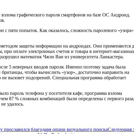
 взлома графического пароля смартфонов на базе ОС Андроид.
ов.
н с пяти попыток. Как оказалось, сложность паролевого «узора»
 методом защиты информации на андроидах. Они применяются д
 при оплате электронных счетов и товара в интернет-магазинах
разрушил математик Чжэн Ван из университета Ланкастера.
сле 5 неверных вводов пароля. Именно поэтому задача была
и британцы, чтобы вычислить «узор», достаточно направить на
о не вызовет подозрений. Специальная программа обработает
было пароль телефона у посетителя кафе, программа взлома
ичем 87 % сложных комбинаций были определены с первого раза,
не удалось.
ty прославился благодаря опции визуального поиска
Следующая 