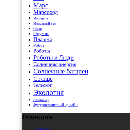
Марс
Марсоход
Медицина
Модульный дом
Океан
Оружие
Планета
Робот
Роботы
Роботы и Люди
Солнечная энергия
Солнечные батареи
Солнце
Телескоп
Экология
Электрокар
футуристический дизайн
Редакция
О сайте