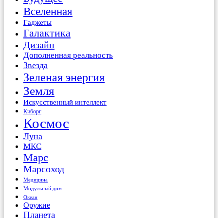
Вселенная
Гаджеты
Галактика
Дизайн
Дополненная реальность
Звезда
Зеленая энергия
Земля
Искусственный интеллект
Киборг
Космос
Луна
МКС
Марс
Марсоход
Медицина
Модульный дом
Океан
Оружие
Планета