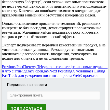
бесполезную “обертку”, если усложняют опыт пользователя,
не несут четкой ценности или применяются к неподходящему
контенту. Ключевыми ошибками являются внедрение ради
привлечения внимания и отсутствие измеримых целей.
Однако осмысленное применение технологий, решающих
конкретные бизнес-задачи, демонстрирует положительные
результаты. Успешные кейсы показывают рост ключевых
метрик и реальный экономический эффект.
Эксперт подчеркивает: первичен качественный продукт, а не
«инновационная» упаковка. Рекомендуется тщательно
оценивать целесообразность внедрения, фокусируясь на
пользе для клиента, а не на следовании трендам.
Post
Previous Post
Почему Telegram вытесняет финансовые медиа —
и что с этим делать брендам
Next Post
BingX усиливает Listing
navigation
FastTrack для ускорения листинга и роста Web3-проектов
Подпишись на новости: