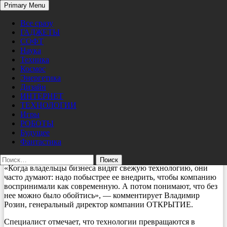
Search
Primary Menu
Skip
ТЕХНОЛОГИИ
Pro/Hi-Tech
to
Все сразу
content
Бизнес столкнулся с «синдромом
ГАДЖЕТЫ
блестящей обертки» при внедрении
СОФТ
Наука
технологий
Техника
Космос
Энергетика
12/26/2025
nat
Дизайн
Стремление компаний казаться инновационными часто
ИНТЕРНЕТ
приводит к необоснованному внедрению технологий ради
ТЕХНОЛОГИИ
самого факта их использования. Это явление эксперты
Игры
называют “синдромом блестящей обертки”, когда бизнес
РОБОТЫ
гонится за трендами, не оценивая их реальную ценность для
Будущее
продукта и клиента. Результатом становятся разочарование и
Фантастика
напрасно потраченные бюджеты.
Найти:
«Когда владельцы бизнеса видят свежую технологию, они
часто думают: надо побыстрее ее внедрить, чтобы компанию
воспринимали как современную. А потом понимают, что без
нее можно было обойтись», — комментирует Владимир
Розин, генеральный директор компании ОТКРЫТИЕ.
Специалист отмечает, что технологии превращаются в