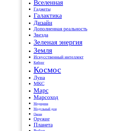
Вселенная
Гаджеты
Галактика
Дизайн
Дополненная реальность
Звезда
Зеленая энергия
Земля
Искусственный интеллект
Киборг
Космос
Луна
МКС
Марс
Марсоход
Медицина
Модульный дом
Океан
Оружие
Планета
Робот