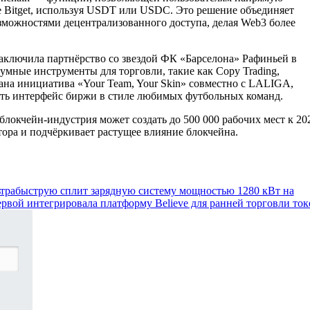
 Bitget, используя USDT или USDC. Это решение объединяет
зможностями децентрализованного доступа, делая Web3 более
заключила партнёрство со звездой ФК «Барселона» Рафиньей в
мные инструменты для торговли, такие как Copy Trading,
вана инициатива «Your Team, Your Skin» совместно с LALIGA,
ть интерфейс биржи в стиле любимых футбольных команд.
, блокчейн-индустрия может создать до 500 000 рабочих мест к 20
тора и подчёркивает растущее влияние блокчейна.
рабыструю сплит зарядную систему мощностью 1280 кВт на
 первой интегрировала платформу Believe для ранней торговли то