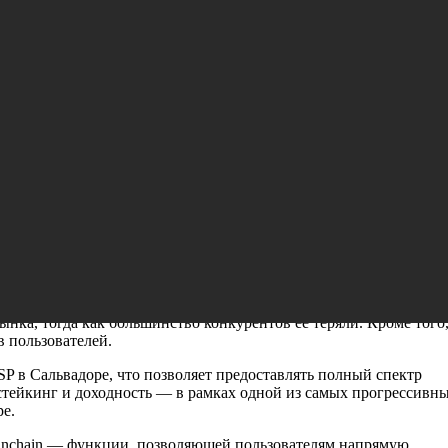
нка: основные моменты отчета за апрель
 опубликовала отчёт о прозрачности за апрель 2025 года, в кот
ти инвесторов, Bitget зафиксировала объём торговли фьючерса
7,3% больше по сравнению с предыдущим месяцем. Объем спотов
ларов, вопреки общему снижению активности в отрасли. Благода
и криптовалютных бирж по объему торгов, заняв 7,2% доли рынка,
иях высокой конкуренции. Согласно данным Coingecko и
ынка, тогда как большинство конкурентов ее теряли. Кроме того
 пользователей.
P в Сальвадоре, что позволяет предоставлять полный спектр
стейкинг и доходность — в рамках одной из самых прогрессивн
е.
t Onchain — функции, позволяющей пользователям напрямую