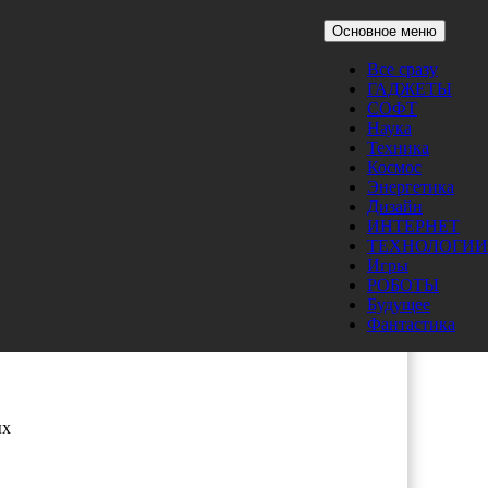
Основное меню
Все сразу
ГАДЖЕТЫ
СОФТ
Наука
Техника
Космос
Энергетика
ором
Дизайн
ИНТЕРНЕТ
ТЕХНОЛОГИИ
ми в
Игры
ой
РОБОТЫ
ря
Будущее
 что
Фантастика
,
ых