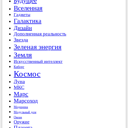
Будущее
Вселенная
Гаджеты
Галактика
Дизайн
Дополненная реальность
Звезда
Зеленая энергия
Земля
Искусственный интеллект
Киборг
Космос
Луна
МКС
Марс
Марсоход
Медицина
Модульный дом
Океан
Оружие
Планета