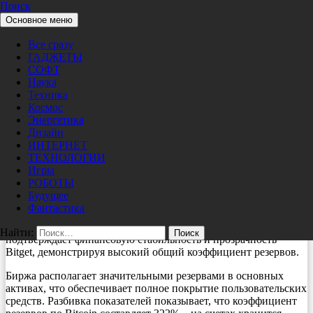
Поиск
Перейти к содержимому
Основное меню
Pro/Hi-Tech
Криптовалюты
Все сразу
Bitget обновляет данные
ГАДЖЕТЫ
доказательства резервов за февраль
СОФТ
Наука
2025 года, показатели резервов
Техника
увеличены до 186%
Космос
Энергетика
Дизайн
03/01/2025
nat
ИНТЕРНЕТ
ТЕХНОЛОГИИ
Виктория, Сейшельские острова, 26 февраля 2025
Игры
г. /PRNewswire/ —
Bitget,
ведущая мировая криптовалютная
РОБОТЫ
биржа и компания Web3, опубликовала отчет о доказательстве
Будущее
резервов за февраль 2025 года. Согласно обновленным
Фантастика
данным, объем резервов увеличился до 186%, превысив
обязательный уровень в 100%. Последний отчет о резервах
Найти:
подтверждает финансовую стабильность и прозрачность
Bitget, демонстрируя высокий общий коэффициент резервов.
Биржа располагает значительными резервами в основных
активах, что обеспечивает полное покрытие пользовательских
средств. Разбивка показателей показывает, что коэффициент