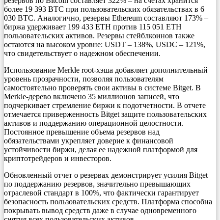
резервов по Bitcoin составляет 322% – на счетах хранится
более 19 393 BTC при пользовательских обязательствах в 6
030 BTC. Аналогично, резервы Ethereum составляют 173% –
биржа удерживает 199 433 ETH против 115 051 ETH
пользовательских активов. Резервы стейблкоинов также
остаются на высоком уровне: USDT – 138%, USDC – 121%,
что свидетельствует о надежном обеспечении.
Использование Merkle root-хэша добавляет дополнительный
уровень прозрачности, позволяя пользователям
самостоятельно проверять свои активы в системе Bitget. В
Merkle-дерево включено 35 миллионов записей, что
подчеркивает стремление биржи к подотчетности. В отчете
отмечается приверженность Bitget защите пользовательских
активов и поддержанию операционной целостности.
Постоянное превышение объема резервов над
обязательствами укрепляет доверие к финансовой
устойчивости биржи, делая ее надежной платформой для
криптотрейдеров и инвесторов.
Обновленный отчет о резервах демонстрирует усилия Bitget
по поддержанию резервов, значительно превышающих
отраслевой стандарт в 100%, что фактически гарантирует
безопасность пользовательских средств. Платформа способна
покрывать вывод средств даже в случае одновременного
снятия всех пользовательских активов.