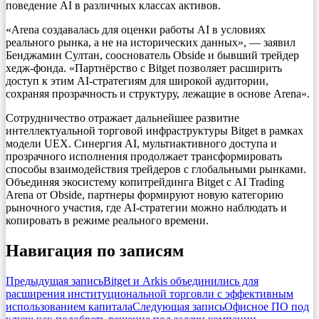
поведение AI в различных классах активов.
«Arena создавалась для оценки работы AI в условиях
реального рынка, а не на исторических данных», — заявил
Бенджамин Султан, сооснователь Obside и бывший трейдер
хедж-фонда. «Партнёрство с Bitget позволяет расширить
доступ к этим AI-стратегиям для широкой аудитории,
сохраняя прозрачность и структуру, лежащие в основе Arena».
Сотрудничество отражает дальнейшее развитие
интеллектуальной торговой инфраструктуры Bitget в рамках
модели UEX. Синергия AI, мультиактивного доступа и
прозрачного исполнения продолжает трансформировать
способы взаимодействия трейдеров с глобальными рынками.
Объединяя экосистему копитрейдинга Bitget с AI Trading
Arena от Obside, партнеры формируют новую категорию
рыночного участия, где AI-стратегии можно наблюдать и
копировать в режиме реального времени.
Навигация по записям
Предыдущая запись
Bitget и Arkis объединились для
расширения институциональной торговли с эффективным
использованием капитала
Следующая запись
Офисное ПО под