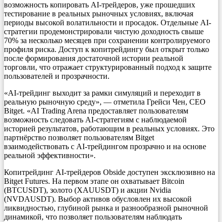
возможность копировать AI-трейдеров, уже прошедших
тестирование в реальных рыночных условиях, включая
периоды высокой волатильности и просадок. Отдельные AI-
стратегии продемонстрировали чистую доходность свыше
70% за несколько месяцев при сохранении контролируемого
профиля риска. Доступ к копитрейдингу был открыт только
после формирования достаточной истории реальной
торговли, что отражает структурированный подход к защите
пользователей и прозрачности.
«AI-трейдинг выходит за рамки симуляций и переходит в
реальную рыночную среду», — отметила Грейси Чен, CEO
Bitget. «AI Trading Arena предоставляет пользователям
возможность следовать AI-стратегиям с наблюдаемой
историей результатов, работающим в реальных условиях. Это
партнёрство позволяет пользователям Bitget
взаимодействовать с AI-трейдингом прозрачно и на основе
реальной эффективности».
Копитрейдинг AI-трейдеров Obside доступен эксклюзивно на
Bitget Futures. На первом этапе он охватывает Bitcoin
(BTCUSDT), золото (XAUUSDT) и акции Nvidia
(NVDAUSDT). Выбор активов обусловлен их высокой
ликвидностью, глубиной рынка и разнообразной рыночной
динамикой, что позволяет пользователям наблюдать