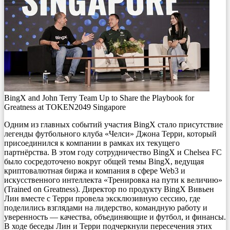
BingX and John Terry Team Up to Share the Playbook for
Greatness at TOKEN2049 Singapore
Одним из главных событий участия BingX стало присутствие
легенды футбольного клуба «Челси» Джона Терри, который
присоединился к компании в рамках их текущего
партнёрства. В этом году сотрудничество BingX и Chelsea FC
было сосредоточено вокруг общей темы BingX, ведущая
криптовалютная биржа и компания в сфере Web3 и
искусственного интеллекта «Тренировка на пути к величию»
(Trained on Greatness). Директор по продукту BingX Вивьен
Лин вместе с Терри провела эксклюзивную сессию, где
поделились взглядами на лидерство, командную работу и
уверенность — качества, объединяющие и футбол, и финансы.
В ходе беседы Лин и Терри подчеркнули пересечения этих