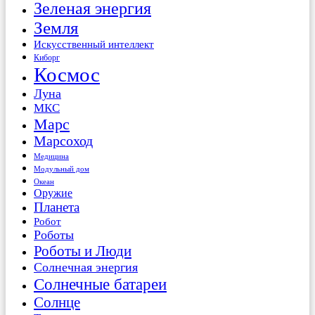
Зеленая энергия
Земля
Искусственный интеллект
Киборг
Космос
Луна
МКС
Марс
Марсоход
Медицина
Модульный дом
Океан
Оружие
Планета
Робот
Роботы
Роботы и Люди
Солнечная энергия
Солнечные батареи
Солнце