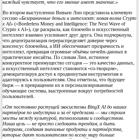
каждый чувствует, что его мнение имеет значение.»
Во втором выступлении Вивьен Лин представила ключевую
сессию
«Безграничные деньги и интеллект: новая волна Crypto
x AI»
(«Borderless Money and Intelligence: The Next Wave of
Crypto x AI»), где раскрыла, как блокчейн и искусственный
интеллект взаимно усиливают друг друга. Она подчеркнула,
что децентрализация перераспределяет доверие через
консенсус блокчейна, а ИИ обеспечивает прозрачность и
интеллект, превращая огромные объёмы ончейн-данных в
практические инсайты. По словам Лин, истинное
конкурентное преимущество сегодня — это качество данных,
а искусственный интеллект становится «со-творцом»,
демократизируя доступ к продвинутым инструментам и
адаптируясь к пользователям. Она отметила, что будущее
бирж — в превращении их в персонализированные
обучающие системы, выстроенные вокруг потребностей
пользователей.
«От постоянно растущей экосистемы BingX AI до наших
партнёров по индустрии и за её пределами — мы строим
мосты между культурой, технологиями и сообществом.
Наша цель — не просто следовать трендам, а быть
лидерами, создавая значимые продукты и партнёрства,
которые дают пользователям по всему миру больше