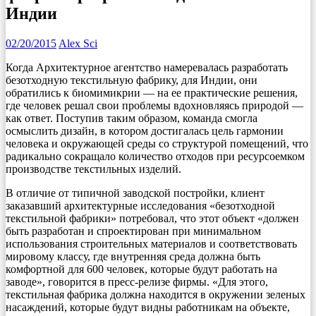
Индии
02/20/2015
Alex Sci
Когда Архитектурное агентство намеревалась разработать
безотходную текстильную фабрику, для Индии, они
обратились к биомимикрии — на ее практические решения,
где человек решал свои проблемы вдохновляясь природой —
как ответ. Поступив таким образом, команда смогла
осмыслить дизайн, в котором достигалась цель гармонии
человека и окружающей среды со структурой помещений, что
радикально сокращало количество отходов при ресурсоемком
производстве текстильных изделий.
В отличие от типичной заводской постройки, клиент
заказавший архитектурные исследования «безотходной
текстильной фабрики» потребовал, что этот объект «должен
быть разработан и спроектирован при минимальном
использования строительных материалов и соответствовать
мировому классу, где внутренняя среда должна быть
комфортной для 600 человек, которые будут работать на
заводе», говорится в пресс-релизе фирмы. «Для этого,
текстильная фабрика должна находится в окружении зеленых
насаждений, которые будут видны работникам на объекте,