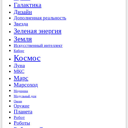
Галактика
Дизайн
Дополненная реальность
Звезда
Зеленая энергия
Земля
Искусственный интеллект
Киборг
Космос
Луна
МКС
Марс
Марсоход
Медицина
Модульный дом
Океан
Оружие
Планета
Робот
Роботы