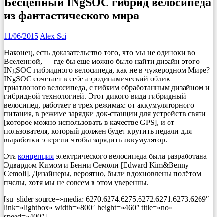
Бесцепный INgSOC гибрид велосипеда
из фантастического мира
11/06/2015
Alex Sci
Наконец, есть доказательство того, что мы не одиноки во
Вселенной, — где бы еще можно было найти дизайн этого
INgSOC гибридного велосипеда, как не в чужеродном Мире?
INgSOC сочетает в себе аэродинамический облик
триатлоного велосипеда, с гибким обработанным дизайном и
гибридной технологией. Этот дикого вида гибридный
велосипед, работает в трех режимах: от аккумуляторного
питания, в режиме зарядки док-станции для устройств связи
[которое можно использовать в качестве GPS], и от
пользователя, который должен будет крутить педали для
выработки энергии чтобы зарядить аккумулятор.
Эта
концепция
электрического велосипеда была разработана
Эдвардом Кимом и Бенни Семоли [Edward Kim&Benny
Cemoli]. Дизайнеры, вероятно, были вдохновлены полётом
пчелы, хотя мы не совсем в этом уверенны.
[su_slider source=»media: 6270,6274,6275,6272,6271,6273,6269″
link=»lightbox» width=»800″ height=»460″ title=»no»
speed=»400″]