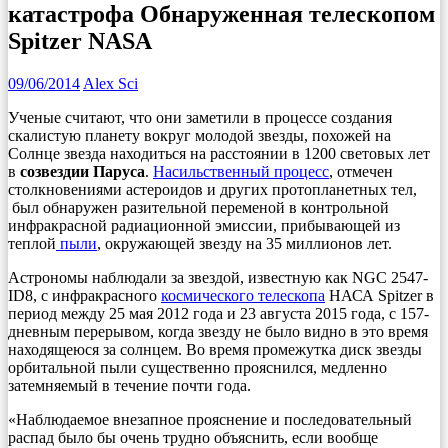
катастрофа Обнаруженная телескопом
Spitzer NASA
09/06/2014
Alex Sci
Ученые считают, что они заметили в процессе создания
скалистую планету вокруг молодой звезды, похожей на
Солнце звезда находиться на расстоянии в 1200 световых лет
в
созвездии Паруса
.
Насильственный процесс
, отмечен
столкновениями астероидов и других протопланетных тел,
был обнаружен разительной переменой в контрольной
инфракрасной радиационной эмиссии, прибывающей из
теплой
пыли
, окружающей звезду на 35 миллионов лет.
Астрономы наблюдали за звездой, известную как NGC 2547-
ID8, с инфракрасного
космического телескопа
НАСА Spitzer в
период между 25 мая 2012 года и 23 августа 2015 года, с 157-
дневным перерывом, когда звезду не было видно в это время
находящеюся за солнцем. Во время промежутка диск звезды
орбитальной пыли существенно прояснился, медленно
затемняемый в течение почти года.
«Наблюдаемое внезапное прояснение и последовательный
распад было бы очень трудно объяснить, если вообще