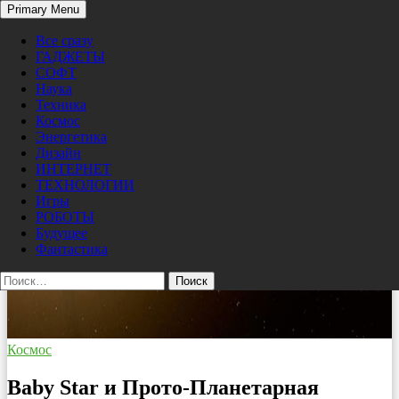
Search
Primary Menu
Skip
Pro/Hi-Tech
to
Все сразу
content
ГАДЖЕТЫ
СОФТ
Наука
Техника
Космос
Энергетика
Дизайн
ИНТЕРНЕТ
ТЕХНОЛОГИИ
Игры
РОБОТЫ
Будущее
Фантастика
Найти:
Космос
Baby Star и Прото-Планетарная