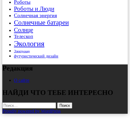
Роботы
Роботы и Люди
Солнечная энергия
Солнечные батареи
Солнце
Телескоп
Экология
Электрокар
футуристический дизайн
Редакция
О сайте
НАЙДИ ЧТО ТЕБЕ ИНТЕРЕСНО
Найти:
Proudly powered by WordPress