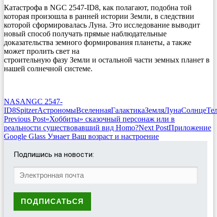
Катастрофа в NGC 2547-ID8, как полагают, подобна той
которая произошла в ранней истории Земли, в следствии
которой сформировалась Луна. Это исследование выводит
новый способ получать прямые наблюдательные
доказательства земного формирования планеты, а также
может пролить свет на
строительную фазу Земли и остальной части земных планет в
нашей солнечной системе.
NASA
NGC 2547-
ID8
Spitzer
Астрономы
Вселенная
Галактика
Земля
Луна
Солнце
Те
Post
Previous Post
«Хоббиты» сказочный персонаж или в
реальности существовавший вид Homo?
Next Post
Приложение
navigation
Google Glass Узнает Ваш возраст и настроение
Подпишись на новости: