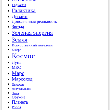
Гаджеты
Галактика
Дизайн
Дополненная реальность
Звезда
Зеленая энергия
Земля
Искусственный интеллект
Киборг
Космос
Луна
МКС
Марс
Марсоход
Медицина
Модульный дом
Океан
Оружие
Планета
Робот