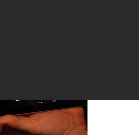
нжерея, Которая является Краудсорсинговым Садоводством