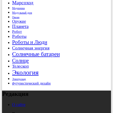
Марсоход
Медицина
Модульный дом
Океан
Оружие
Планета
Робот
Роботы
Роботы и Люди
Солнечная энергия
Солнечные батареи
Солнце
Телескоп
Экология
Электрокар
футуристический дизайн
Редакция
О сайте