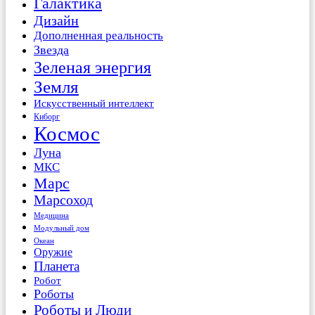
Галактика
Дизайн
Дополненная реальность
Звезда
Зеленая энергия
Земля
Искусственный интеллект
Киборг
Космос
Луна
МКС
Марс
Марсоход
Медицина
Модульный дом
Океан
Оружие
Планета
Робот
Роботы
Роботы и Люди