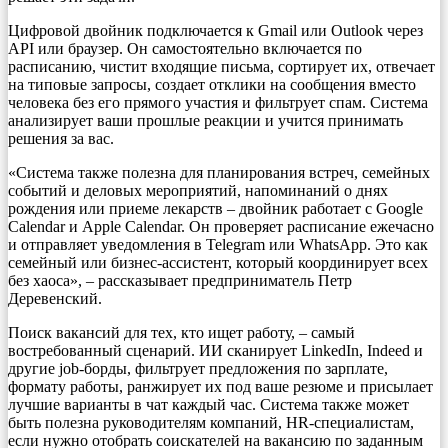
Цифровой двойник подключается к Gmail или Outlook через
API или браузер. Он самостоятельно включается по
расписанию, чистит входящие письма, сортирует их, отвечает
на типовые запросы, создает отклики на сообщения вместо
человека без его прямого участия и фильтрует спам. Система
анализирует ваши прошлые реакции и учится принимать
решения за вас.
«Система также полезна для планирования встреч, семейных
событий и деловых мероприятий, напоминаний о днях
рождения или приеме лекарств – двойник работает с Google
Calendar и Apple Calendar. Он проверяет расписание ежечасно
и отправляет уведомления в Telegram или WhatsApp. Это как
семейный или бизнес-ассистент, который координирует всех
без хаоса», – рассказывает предприниматель Петр
Деревенский.
Поиск вакансий для тех, кто ищет работу, – самый
востребованный сценарий. ИИ сканирует LinkedIn, Indeed и
другие job-борды, фильтрует предложения по зарплате,
формату работы, ранжирует их под ваше резюме и присылает
лучшие варианты в чат каждый час. Система также может
быть полезна руководителям компаний, HR-специалистам,
если нужно отобрать соискателей на вакансию по заданным