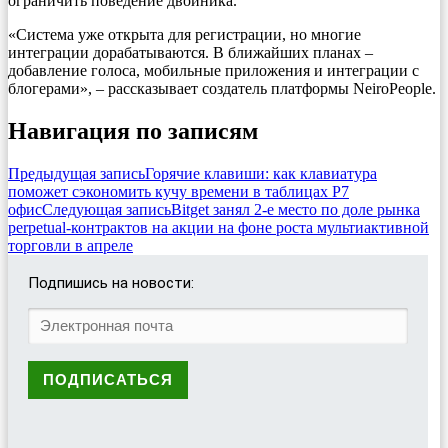
ограничить поведение двойника.
«Система уже открыта для регистрации, но многие
интеграции дорабатываются. В ближайших планах –
добавление голоса, мобильные приложения и интеграции с
блогерами», – рассказывает создатель платформы NeiroPeople.
Навигация по записям
Предыдущая запись
Горячие клавиши: как клавиатура
поможет сэкономить кучу времени в таблицах Р7
офис
Следующая запись
Bitget занял 2-е место по доле рынка
perpetual-контрактов на акции на фоне роста мультиактивной
торговли в апреле
Подпишись на новости: