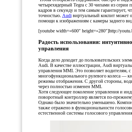
четырехядерный Tegra с 30 чипами из серии п
кадров в секунду и тем самым гарантирует, ч
точностью.
Audi
виртуальный кокпит может о
помощи к изображениям с камеры заднего ви
[youtube width=»600″ height=»280″]http://you
Радость использования: интуитивн
управления
Когда дело доходит до пользовательских элем
Audi. В качестве иллюстрации, Audi виртуал
управления MMI. Это позволяет водителям, 
многофункционального рулевого колеса — кн
режимы отображения. С другой стороны, вод
через полностью изменен MMI.
Хотя следующее поколение управления и инди
поворотный контроллер является по-прежнем
Однако было значительно уменьшено. Компон
также отражено в функциональности голосово
естественной системы голосового управления