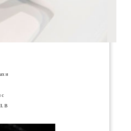
ах и
 с
I. В