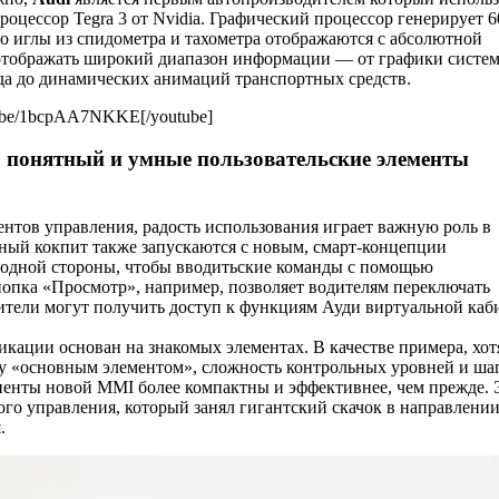
роцессор Tegra 3 от Nvidia. Графический процессор генерирует 6
то иглы из спидометра и тахометра отображаются с абсолютной
тображать широкий диапазон информации — от графики систе
да до динамических анимаций транспортных средств.
tu.be/1bcpAA7NKKE[/youtube]
о понятный и умные пользовательские элементы
ентов управления, радость использования играет важную роль в
ьный кокпит также запускаются с новым, смарт-концепции
с одной стороны, чтобы вводитьские команды с помощью
опка «Просмотр», например, позволяет водителям переключать
ители могут получить доступ к функциям Ауди виртуальной ка
кации основан на знакомых элементах. В качестве примера, хот
у «основным элементом», сложность контрольных уровней и ша
енты новой MMI более компактны и эффективнее, чем прежде. 
го управления, который занял гигантский скачок в направлени
.