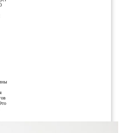
0
м
бины
я
гов
Это
и