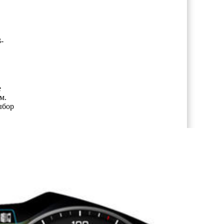
-
е
м.
ыбор