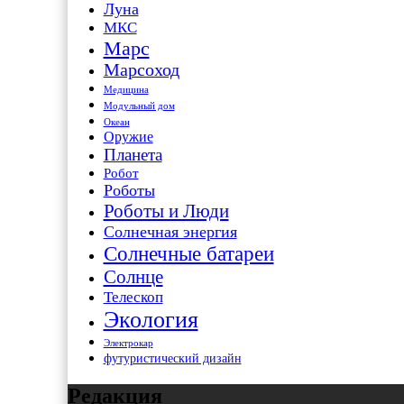
Луна
МКС
Марс
Марсоход
Медицина
Модульный дом
Океан
Оружие
Планета
Робот
Роботы
Роботы и Люди
Солнечная энергия
Солнечные батареи
Солнце
Телескоп
Экология
Электрокар
футуристический дизайн
Редакция