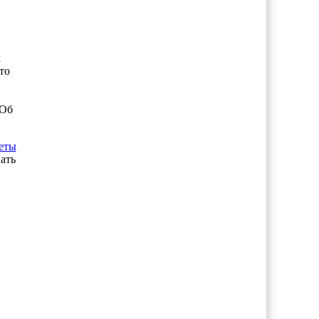
м
то
 Об
еты
ать