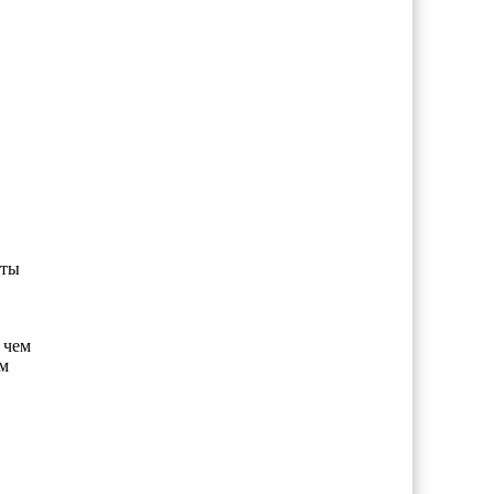
еты
 чем
ым