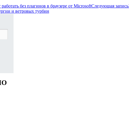
 работать без плагинов в браузере от Microsoft
Следующая запись
нергии и ветровых турбин
НО