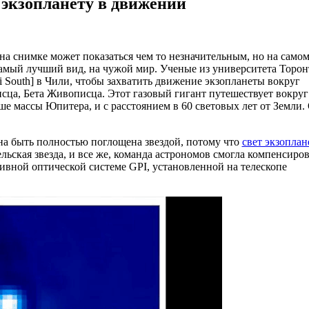
 экзопланету в движении
на снимке может показаться чем то незначительным, но на само
самый лучший вид, на чужой мир. Ученые из университета Торон
South] в Чили, чтобы захватить движение экзопланеты вокруг
исца, Бета Живописца. Этот газовый гигант путешествует вокруг
ьше массы Юпитера, и с расстоянием в 60 световых лет от Земли.
на быть полностью поглощена звездой, потому что
свет экзоплан
льская звезда, и все же, команда астрономов смогла компенсиров
ивной оптической системе GPI, установленной на телескопе