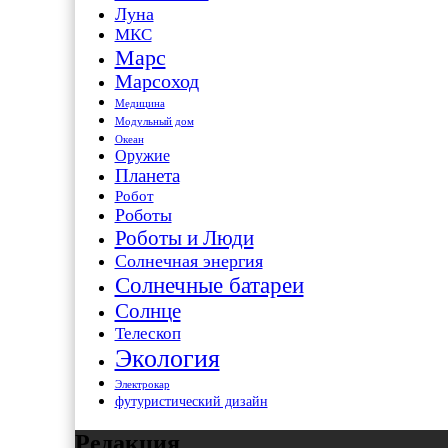
Луна
МКС
Марс
Марсоход
Медицина
Модульный дом
Океан
Оружие
Планета
Робот
Роботы
Роботы и Люди
Солнечная энергия
Солнечные батареи
Солнце
Телескоп
Экология
Электрокар
футуристический дизайн
Редакция