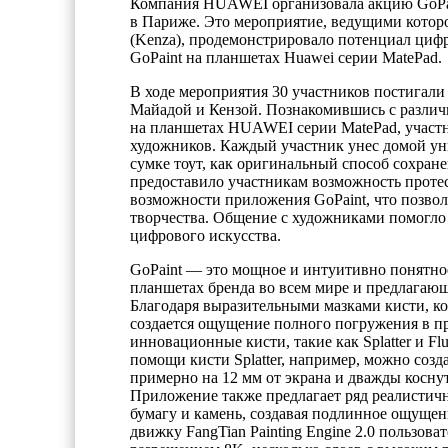
Компания HUAWEI организовала акцию GoPaint
в Париже. Это мероприятие, ведущими которо
(Kenza), продемонстрировало потенциал цифр
GoPaint на планшетах Huawei серии MatePad.
В ходе мероприятия 30 участников постигали
Майадой и Кензой. Познакомившись с разли
на планшетах HUAWEI серии MatePad, участн
художников. Каждый участник унес домой ун
сумке тоут, как оригинальный способ сохране
предоставило участникам возможность прот
возможности приложения GoPaint, что позво
творчества. Общение с художниками помогло
цифрового искусства.
GoPaint — это мощное и интуитивно понятно
планшетах бренда во всем мире и предлагающ
Благодаря выразительными мазками кисти, к
создается ощущение полного погружения в п
инновационные кисти, такие как Splatter и F
помощи кисти Splatter, например, можно созд
примерно на 12 мм от экрана и дважды коснут
Приложение также предлагает ряд реалистич
бумагу и камень, создавая подлинное ощущени
движку FangTian Painting Engine 2.0 пользов