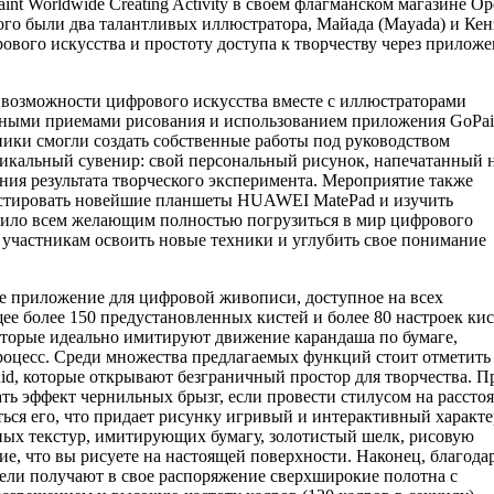
 Worldwide Creating Activity в своем флагманском магазине Op
го были два талантливых иллюстратора, Майада (Mayada) и Кен
ового искусства и простоту доступа к творчеству через прилож
 возможности цифрового искусства вместе с иллюстраторами
чными приемами рисования и использованием приложения GoPai
ики смогли создать собственные работы под руководством
икальный сувенир: свой персональный рисунок, напечатанный 
ния результата творческого эксперимента. Мероприятие также
естировать новейшие планшеты HUAWEI MatePad и изучить
лило всем желающим полностью погрузиться в мир цифрового
 участникам освоить новые техники и углубить свое понимание
е приложение для цифровой живописи, доступное на всех
ее более 150 предустановленных кистей и более 80 настроек кис
оторые идеально имитируют движение карандаша по бумаге,
роцесс. Среди множества предлагаемых функций стоит отметить
luid, которые открывают безграничный простор для творчества. П
ать эффект чернильных брызг, если провести стилусом на рассто
ься его, что придает рисунку игривый и интерактивный характе
ных текстур, имитирующих бумагу, золотистый шелк, рисовую
е, что вы рисуете на настоящей поверхности. Наконец, благода
атели получают в свое распоряжение сверхширокие полотна с