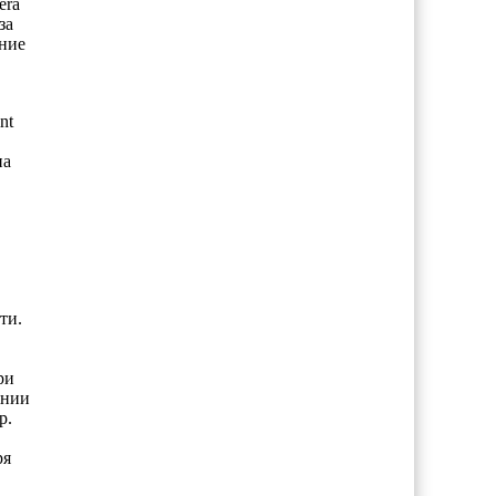
éra
за
ение
nt
на
ти.
ри
янии
р.
ря