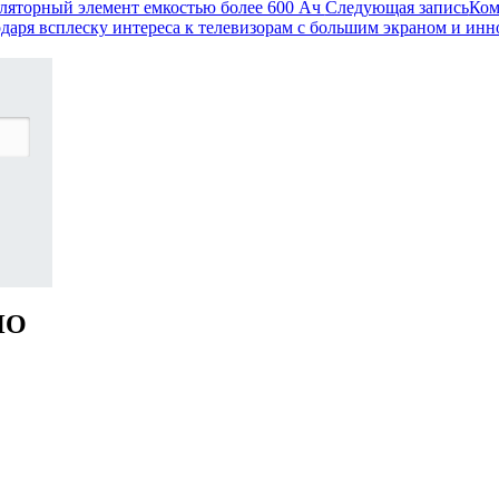
яторный элемент емкостью более 600 Ач
Следующая запись
Ком
даря всплеску интереса к телевизорам с большим экраном и инн
НО