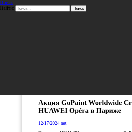
Поиск
Перейти к содержимому
Найти:
Pro/Hi-Tech
ТЕХНОЛОГИИ
Акция GoPaint Worldwide Cre
HUAWEI Opéra в Париже
12/17/2024
nat