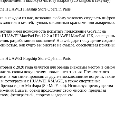
азрешением и высокую частоту кадров (120 кадров в секунду).
а в каждом из нас, позволив любому человеку создавать цифро
 холстов и кистей, тушью, масляными красками или акварелью.
астник имел возможность испытать приложение GoPaint на
и HUAWEI MatePad Pro 12.2 и HUAWEI MatePad 12X, оснащенн
жения, разработанная компанией Huawei, дарит ощущение создан
венностью, как будто вы рисуете на бумаге, обеспечивая приятны
торый с 2020 года является для бренда знаковым местом в само
лагать своим покупателям новые впечатления. Помимо этого
и, в магазине проводятся другие эксклюзивные встречи, такие
int и фотографии с HUAWEI XMAGE, а также спортивные
ренда сэром Мо Фара (Sir Mo Farah). Используя преимущества
стижения Huawei, бренд продолжает свою миссию, предлагая
твом, фотографией, спортом и здоровьем.