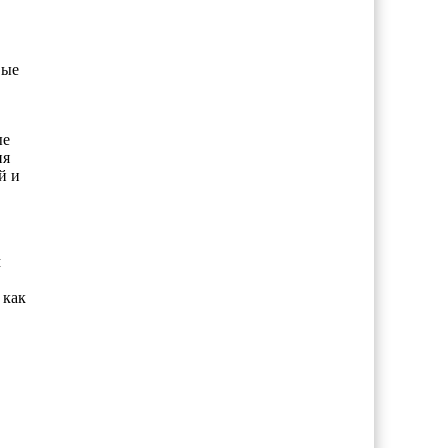
вые
ые
ия
й и
м
 как