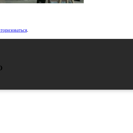
вторизоваться
.
О