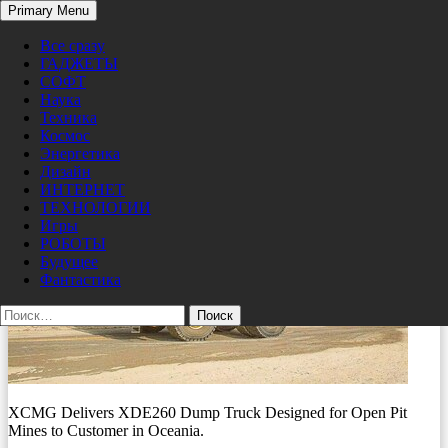
Search
Primary Menu
Skip
XCMG-Delivers-XDE260-Dump-Truck-Designed-
Pro/Hi-Tech
to
Все сразу
Open-Pit-Mines-Customer
content
ГАДЖЕТЫ
СОФТ
09/24/2024
400 × 267
XCMG поставила карьерный самосвал
Наука
XDE260
Техника
Космос
Энергетика
Дизайн
ИНТЕРНЕТ
ТЕХНОЛОГИИ
Игры
РОБОТЫ
Будущее
Фантастика
Найти:
XCMG Delivers XDE260 Dump Truck Designed for Open Pit
Mines to Customer in Oceania.