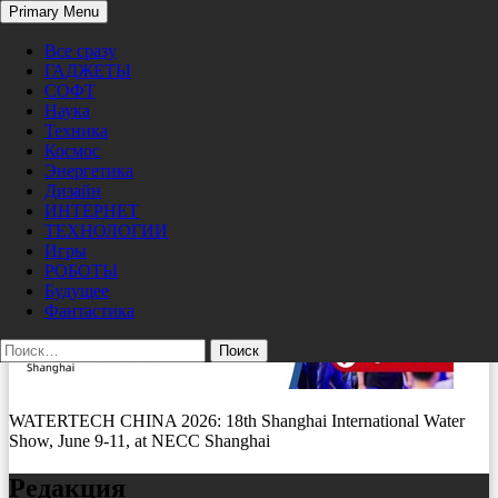
Search
Primary Menu
Skip
image1
Pro/Hi-Tech
to
Все сразу
content
ГАДЖЕТЫ
05/13/2026
400 × 237
WATERTECH CHINA 2026 анонсирует
СОФТ
два важнейших форума, приглашая к ранней предварительной
Наука
регистрации глобальных специалистов по водным ресурсам
Техника
Космос
Энергетика
Дизайн
ИНТЕРНЕТ
ТЕХНОЛОГИИ
Игры
РОБОТЫ
Будущее
Фантастика
Найти:
WATERTECH CHINA 2026: 18th Shanghai International Water
Show, June 9-11, at NECC Shanghai
Редакция