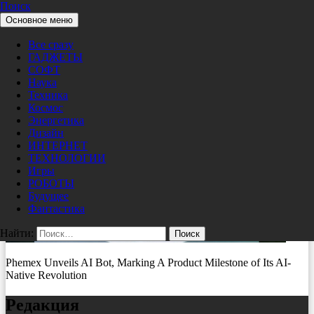
Поиск
Перейти к содержимому
Основное меню
Pro/Hi-Tech
Phemex
Все сразу
ГАДЖЕТЫ
02/26/2026
400 × 225
Phemex представляет ИИ-бота,
СОФТ
знаменующего собой веху в AI-Native Revolution
Наука
Техника
Космос
Энергетика
Дизайн
ИНТЕРНЕТ
ТЕХНОЛОГИИ
Игры
РОБОТЫ
Будущее
Фантастика
Найти:
Phemex Unveils AI Bot, Marking A Product Milestone of Its AI-
Native Revolution
Редакция