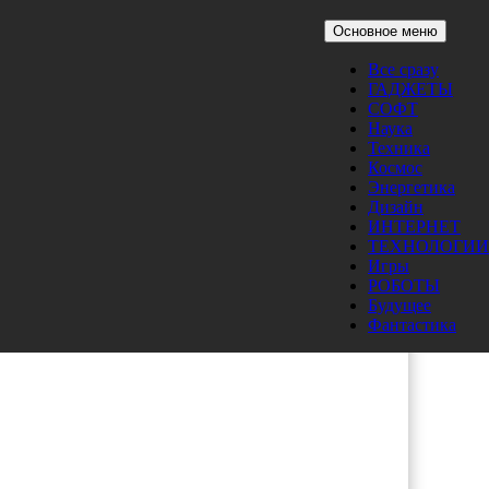
Основное меню
Все сразу
ГАДЖЕТЫ
-
СОФТ
Наука
Техника
Космос
Энергетика
Дизайн
ИНТЕРНЕТ
ТЕХНОЛОГИИ
Игры
РОБОТЫ
Будущее
Фантастика