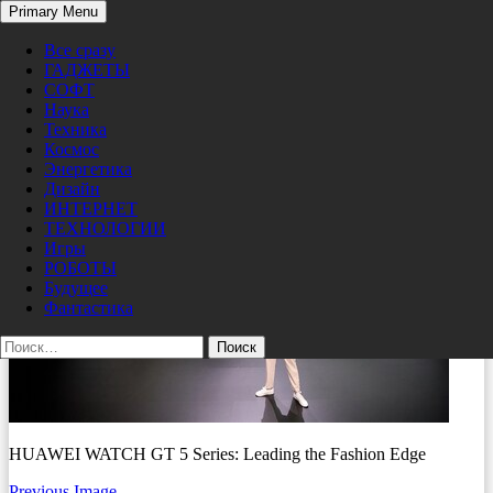
Search
Primary Menu
Skip
HUAWEI-WATCH-GT-5-Series-Leading-Fashion-
Pro/Hi-Tech
to
Все сразу
Edge
content
ГАДЖЕТЫ
СОФТ
09/24/2024
400 × 267
Huawei представила новые носимые
Наука
устройства
Техника
Космос
Энергетика
Дизайн
ИНТЕРНЕТ
ТЕХНОЛОГИИ
Игры
РОБОТЫ
Будущее
Фантастика
Найти:
HUAWEI WATCH GT 5 Series: Leading the Fashion Edge
Previous Image