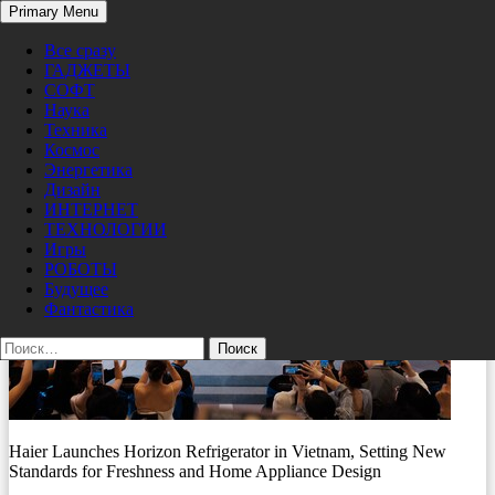
Search
Primary Menu
Skip
Photo1
Pro/Hi-Tech
to
Все сразу
content
ГАДЖЕТЫ
06/03/2026
400 × 267
Haier выводит на рынок Вьетнама
СОФТ
холодильник Horizon, устанавливая новые стандарты
Наука
сохранения свежести продуктов и дизайна бытовой техники
Техника
Космос
Энергетика
Дизайн
ИНТЕРНЕТ
ТЕХНОЛОГИИ
Игры
РОБОТЫ
Будущее
Фантастика
Найти:
Haier Launches Horizon Refrigerator in Vietnam, Setting New
Standards for Freshness and Home Appliance Design